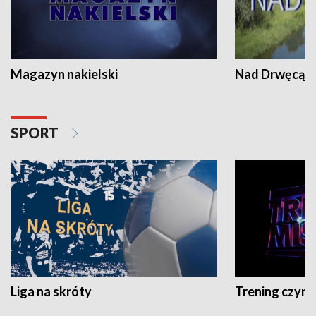
Magazyn nakielski
Nad Drwęcą
SPORT
Liga na skróty
Trening czyni 