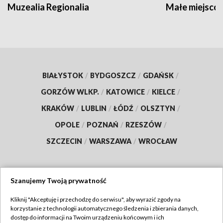
Muzealia Regionalia
Małe miejscow
BIAŁYSTOK
/
BYDGOSZCZ
/
GDAŃSK
/
GORZÓW WLKP.
/
KATOWICE
/
KIELCE
/
KRAKÓW
/
LUBLIN
/
ŁÓDŹ
/
OLSZTYN
/
OPOLE
/
POZNAŃ
/
RZESZÓW
/
SZCZECIN
/
WARSZAWA
/
WROCŁAW
Szanujemy Twoją prywatność
Dołącz do nas:
Kliknij "Akceptuję i przechodzę do serwisu", aby wyrazić zgody na
korzystanie z technologii automatycznego śledzenia i zbierania danych,
TVP
dostęp do informacji na Twoim urządzeniu końcowym i ich