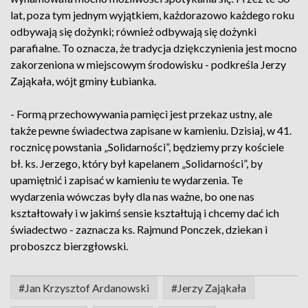
lat, poza tym jednym wyjątkiem, każdorazowo każdego roku
odbywają się dożynki; również odbywają się dożynki
parafialne. To oznacza, że tradycja dziękczynienia jest mocno
zakorzeniona w miejscowym środowisku - podkreśla Jerzy
Zająkała, wójt gminy Łubianka.
- Formą przechowywania pamięci jest przekaz ustny, ale
także pewne świadectwa zapisane w kamieniu. Dzisiaj, w 41.
rocznicę powstania „Solidarności”, będziemy przy kościele
bł. ks. Jerzego, który był kapelanem „Solidarności”, by
upamiętnić i zapisać w kamieniu te wydarzenia. Te
wydarzenia wówczas były dla nas ważne, bo one nas
kształtowały i w jakimś sensie kształtują i chcemy dać ich
świadectwo - zaznacza ks. Rajmund Ponczek, dziekan i
proboszcz bierzgłowski.
#Jan Krzysztof Ardanowski
#Jerzy Zająkała