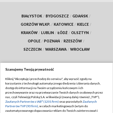
BIAŁYSTOK
/
BYDGOSZCZ
/
GDAŃSK
/
GORZÓW WLKP.
/
KATOWICE
/
KIELCE
/
KRAKÓW
/
LUBLIN
/
ŁÓDŹ
/
OLSZTYN
/
OPOLE
/
POZNAŃ
/
RZESZÓW
/
SZCZECIN
/
WARSZAWA
/
WROCŁAW
Szanujemy Twoją prywatność
Dołącz do nas:
Kliknij "Akceptuję i przechodzę do serwisu", aby wyrazić zgody na
korzystanie z technologii automatycznego śledzenia i zbierania danych,
TVP
dostęp do informacji na Twoim urządzeniu końcowym i ich
Abonament TVP
przechowywanie oraz na przetwarzanie Twoich danych osobowych przez
Regulamin TVP
nas, czyli Telewizję Polską S.A. w likwidacji (zwaną dalej również „TVP”),
Emisja w TVP
Polityka prywatności
Zaufanych Partnerów z IAB* (1201 firm)
oraz pozostałych
Zaufanych
Partnerów TVP (93 firm)
, w celach marketingowych (w tym do
Centrum informacji TVP
Moje zgody
zautomatyzowanego dopasowania reklam do Twoich zainteresowań i