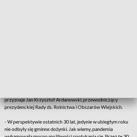
aplikację
- Wiosna była ciężka, bo było ciężko zasiać, ale plony są
super – mówi jeden z rolników. - W sumie jest udany rok:
rzepak mieliśmy od 3700 do 4400 ton z pola, jęczmień ozimy
prawie 8 ton, żyto też prawie 8 ton, gorzej trochę pszenica –
dodaje inny rolnik.
- To jest zawsze święto rolników, gdzie również inni patrzą na
rolników bardziej łaskawie, okazują jakieś tam
zainteresowanie. Zbiory w tym roku nie są najgorsze, chociaż
ich jakość się trochę pogorszyła. Z powodu upałów, które
były przed żniwami, będziemy mieli dużo zbóż paszowych -
przyznaje Jan Krzysztof Ardanowski, przewodniczący
prezydenckiej Rady ds. Rolnictwa i Obszarów Wiejskich.
- W perspektywie ostatnich 30 lat, jedynie w ubiegłym roku
nie odbyły się gminne dożynki. Jak wiemy, pandemia
wyhamowała mocno możliwości spotykania się. Przez te 30