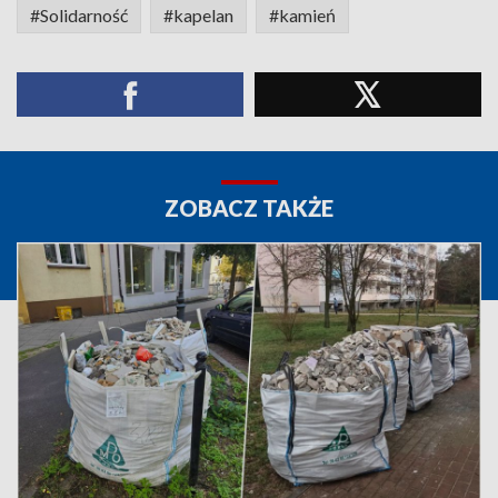
#Solidarność
#kapelan
#kamień
ZOBACZ TAKŻE