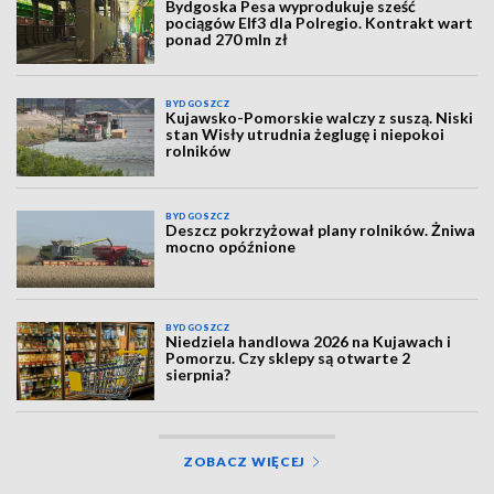
Bydgoska Pesa wyprodukuje sześć
pociągów Elf3 dla Polregio. Kontrakt wart
ponad 270 mln zł
BYDGOSZCZ
Kujawsko-Pomorskie walczy z suszą. Niski
stan Wisły utrudnia żeglugę i niepokoi
rolników
BYDGOSZCZ
Deszcz pokrzyżował plany rolników. Żniwa
mocno opóźnione
BYDGOSZCZ
Niedziela handlowa 2026 na Kujawach i
Pomorzu. Czy sklepy są otwarte 2
sierpnia?
ZOBACZ WIĘCEJ