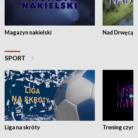
Magazyn nakielski
Nad Drwęcą
SPORT
Liga na skróty
Trening czyni 