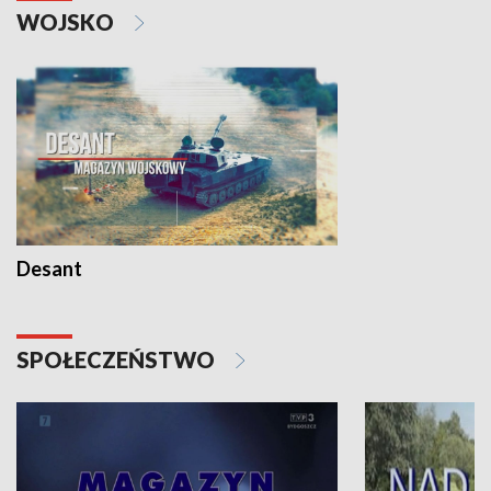
WOJSKO
Desant
SPOŁECZEŃSTWO