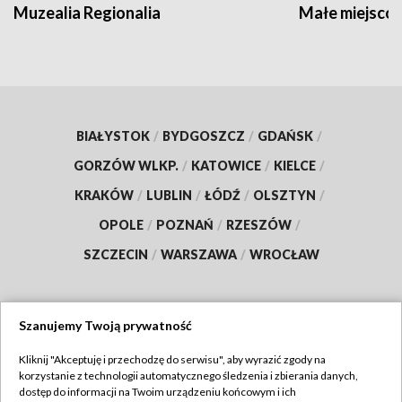
Muzealia Regionalia
Małe miejscow
BIAŁYSTOK
/
BYDGOSZCZ
/
GDAŃSK
/
GORZÓW WLKP.
/
KATOWICE
/
KIELCE
/
KRAKÓW
/
LUBLIN
/
ŁÓDŹ
/
OLSZTYN
/
OPOLE
/
POZNAŃ
/
RZESZÓW
/
SZCZECIN
/
WARSZAWA
/
WROCŁAW
Szanujemy Twoją prywatność
Dołącz do nas:
Kliknij "Akceptuję i przechodzę do serwisu", aby wyrazić zgody na
korzystanie z technologii automatycznego śledzenia i zbierania danych,
TVP
dostęp do informacji na Twoim urządzeniu końcowym i ich