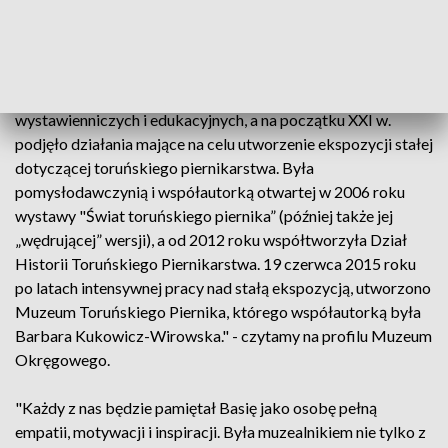
wiedzą
"To z jej inicjatywy toruńskie Muzeum Okręgowe
zrealizowało szereg działań popularyzatorskich,
wystawienniczych i edukacyjnych, a na początku XXI w.
podjęło działania mające na celu utworzenie ekspozycji stałej
dotyczącej toruńskiego piernikarstwa. Była
pomysłodawczynią i współautorką otwartej w 2006 roku
wystawy "Świat toruńskiego piernika” (później także jej
„wędrującej” wersji), a od 2012 roku współtworzyła Dział
Historii Toruńskiego Piernikarstwa. 19 czerwca 2015 roku
po latach intensywnej pracy nad stałą ekspozycją, utworzono
Muzeum Toruńskiego Piernika, którego współautorką była
Barbara Kukowicz-Wirowska." - czytamy na profilu Muzeum
Okręgowego.
"Każdy z nas będzie pamiętał Basię jako osobę pełną
empatii, motywacji i inspiracji. Była muzealnikiem nie tylko z