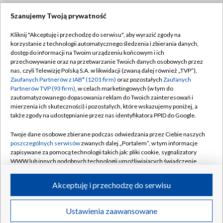
Szanujemy Twoją prywatność
Dołącz do nas:
Kliknij "Akceptuję i przechodzę do serwisu", aby wyrazić zgody na
korzystanie z technologii automatycznego śledzenia i zbierania danych,
TVP
dostęp do informacji na Twoim urządzeniu końcowym i ich
Abonament TVP
przechowywanie oraz na przetwarzanie Twoich danych osobowych przez
Regulamin TVP
nas, czyli Telewizję Polską S.A. w likwidacji (zwaną dalej również „TVP”),
Emisja w TVP
Polityka prywatności
Zaufanych Partnerów z IAB* (1201 firm)
oraz pozostałych
Zaufanych
Partnerów TVP (93 firm)
, w celach marketingowych (w tym do
Centrum informacji TVP
Moje zgody
zautomatyzowanego dopasowania reklam do Twoich zainteresowań i
mierzenia ich skuteczności) i pozostałych, które wskazujemy poniżej, a
Naziemna Telewizja Cyfrowa
Pomoc
także zgody na udostępnianie przez nas identyfikatora PPID do Google.
Sklep TVP
Biuro reklamy
Twoje dane osobowe zbierane podczas odwiedzania przez Ciebie naszych
Rada Programowa
Kontakt
poszczególnych serwisów
zwanych dalej „Portalem”, w tym informacje
zapisywane za pomocą technologii takich jak: pliki cookie, sygnalizatory
System NOS
WWW lub innych podobnych technologii umożliwiających świadczenie
dopasowanych i bezpiecznych usług, personalizację treści oraz reklam,
Informacje o nadawcy
Kanały
udostępnianie funkcji mediów społecznościowych oraz analizowanie
Akceptuję i przechodzę do serwisu
ruchu w Internecie.
Program dla prasy
©2026 Telewizja Polska S.A. w likwidacji
Biuro Reklamy
Twoje dane osobowe zbierane podczas odwiedzania przez Ciebie
Ustawienia zaawansowane
poszczególnych serwisów
na Portalu, takie jak adresy IP, identyfikatory
Ogłoszenie przetargowe