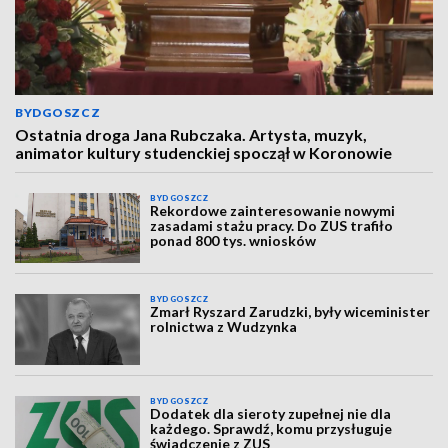
BYDGOSZCZ
Ostatnia droga Jana Rubczaka. Artysta, muzyk,
animator kultury studenckiej spoczął w Koronowie
BYDGOSZCZ
Rekordowe zainteresowanie nowymi
zasadami stażu pracy. Do ZUS trafiło
ponad 800 tys. wniosków
BYDGOSZCZ
Zmarł Ryszard Zarudzki, były wiceminister
rolnictwa z Wudzynka
BYDGOSZCZ
Dodatek dla sieroty zupełnej nie dla
każdego. Sprawdź, komu przysługuje
świadczenie z ZUS