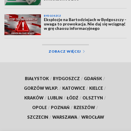
BYDGOSZCZ
Eksplozje na Bartodziejach w Bydgoszczy -
uwaga to prowokacja. Nie daj się wciągnąć
w grę chaosu informacyjnego
ZOBACZ WIĘCEJ
BIAŁYSTOK
/
BYDGOSZCZ
/
GDAŃSK
/
GORZÓW WLKP.
/
KATOWICE
/
KIELCE
/
KRAKÓW
/
LUBLIN
/
ŁÓDŹ
/
OLSZTYN
/
OPOLE
/
POZNAŃ
/
RZESZÓW
/
SZCZECIN
/
WARSZAWA
/
WROCŁAW