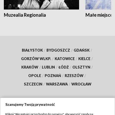
Muzealia Regionalia
Małe miejscow
BIAŁYSTOK
/
BYDGOSZCZ
/
GDAŃSK
/
GORZÓW WLKP.
/
KATOWICE
/
KIELCE
/
KRAKÓW
/
LUBLIN
/
ŁÓDŹ
/
OLSZTYN
/
OPOLE
/
POZNAŃ
/
RZESZÓW
/
SZCZECIN
/
WARSZAWA
/
WROCŁAW
Szanujemy Twoją prywatność
Dołącz do nas:
Kliknij "Akceptuję i przechodzę do serwisu", aby wyrazić zgody na