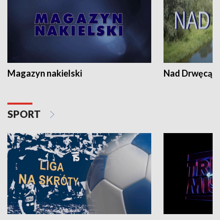
Magazyn nakielski
Nad Drwęcą
SPORT