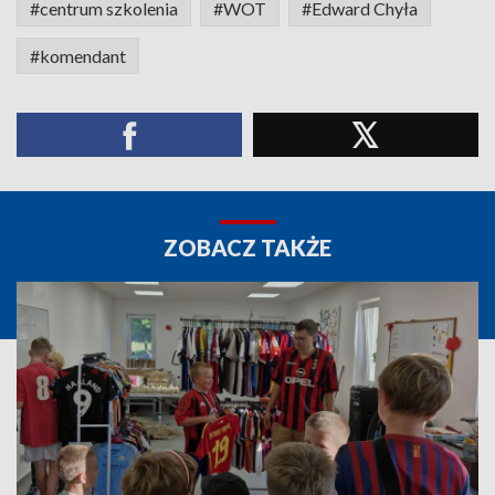
#centrum szkolenia
#WOT
#Edward Chyła
#komendant
ZOBACZ TAKŻE