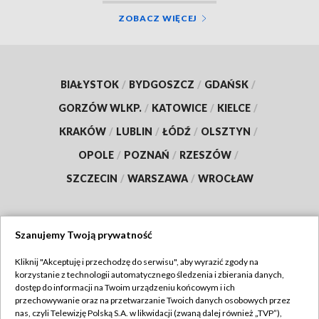
ZOBACZ WIĘCEJ
BIAŁYSTOK
/
BYDGOSZCZ
/
GDAŃSK
/
GORZÓW WLKP.
/
KATOWICE
/
KIELCE
/
KRAKÓW
/
LUBLIN
/
ŁÓDŹ
/
OLSZTYN
/
OPOLE
/
POZNAŃ
/
RZESZÓW
/
SZCZECIN
/
WARSZAWA
/
WROCŁAW
Szanujemy Twoją prywatność
Dołącz do nas:
Kliknij "Akceptuję i przechodzę do serwisu", aby wyrazić zgody na
korzystanie z technologii automatycznego śledzenia i zbierania danych,
TVP
dostęp do informacji na Twoim urządzeniu końcowym i ich
Abonament TVP
przechowywanie oraz na przetwarzanie Twoich danych osobowych przez
Regulamin TVP
nas, czyli Telewizję Polską S.A. w likwidacji (zwaną dalej również „TVP”),