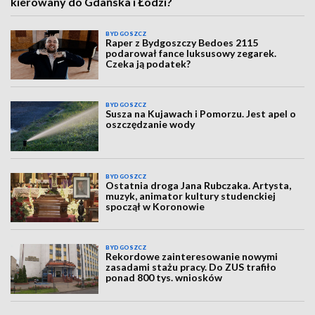
kierowany do Gdańska i Łodzi?
BYDGOSZCZ
Raper z Bydgoszczy Bedoes 2115
podarował fance luksusowy zegarek.
Czeka ją podatek?
BYDGOSZCZ
Susza na Kujawach i Pomorzu. Jest apel o
oszczędzanie wody
BYDGOSZCZ
Ostatnia droga Jana Rubczaka. Artysta,
muzyk, animator kultury studenckiej
spoczął w Koronowie
BYDGOSZCZ
Rekordowe zainteresowanie nowymi
zasadami stażu pracy. Do ZUS trafiło
ponad 800 tys. wniosków