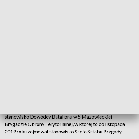
oficerski i w swojej dotychczasowej uczelni, wyznaczony
został na stanowisko dowódcy plutonu.
W 2002 roku, płk Edward Chyła został wyznaczony na
stanowisko Oficera Operacyjnego w 6 Toruńskim
Dywizjonie Artylerii Samobieżnej, gdzie swoją służbę pełnił
na różnych stanowiskach służbowych, aż do końca 2006
roku. Dalej w latach 2007-2008 pełnił swoją służbę na
stanowisku Szefa Sekcji w 1 Brygadzie Artylerii.
W marcu 2008 roku, płk Edward Chyła objął stanowisko
wykładowcy Centrum Szkolenia Artylerii i Uzbrojenia w
Toruniu, gdzie w 2016 roku został wyznaczony na
stanowisko Komendanta Ośrodka Szkolenia Połączonego
Wsparcia Ogniowego. W 2018 roku został wyznaczony na
stanowisko Dowódcy Batalionu w 5 Mazowieckiej
Brygadzie Obrony Terytorialnej, w której to od listopada
2019 roku zajmował stanowisko Szefa Sztabu Brygady.