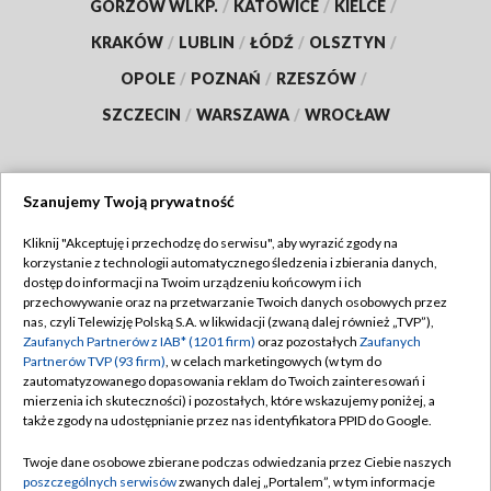
GORZÓW WLKP.
/
KATOWICE
/
KIELCE
/
KRAKÓW
/
LUBLIN
/
ŁÓDŹ
/
OLSZTYN
/
OPOLE
/
POZNAŃ
/
RZESZÓW
/
SZCZECIN
/
WARSZAWA
/
WROCŁAW
Szanujemy Twoją prywatność
Dołącz do nas:
Kliknij "Akceptuję i przechodzę do serwisu", aby wyrazić zgody na
korzystanie z technologii automatycznego śledzenia i zbierania danych,
TVP
dostęp do informacji na Twoim urządzeniu końcowym i ich
Abonament TVP
przechowywanie oraz na przetwarzanie Twoich danych osobowych przez
Regulamin TVP
nas, czyli Telewizję Polską S.A. w likwidacji (zwaną dalej również „TVP”),
Emisja w TVP
Polityka prywatności
Zaufanych Partnerów z IAB* (1201 firm)
oraz pozostałych
Zaufanych
Partnerów TVP (93 firm)
, w celach marketingowych (w tym do
Centrum informacji TVP
Moje zgody
zautomatyzowanego dopasowania reklam do Twoich zainteresowań i
mierzenia ich skuteczności) i pozostałych, które wskazujemy poniżej, a
Naziemna Telewizja Cyfrowa
Pomoc
także zgody na udostępnianie przez nas identyfikatora PPID do Google.
Sklep TVP
Biuro reklamy
Twoje dane osobowe zbierane podczas odwiedzania przez Ciebie naszych
Rada Programowa
Kontakt
poszczególnych serwisów
zwanych dalej „Portalem”, w tym informacje