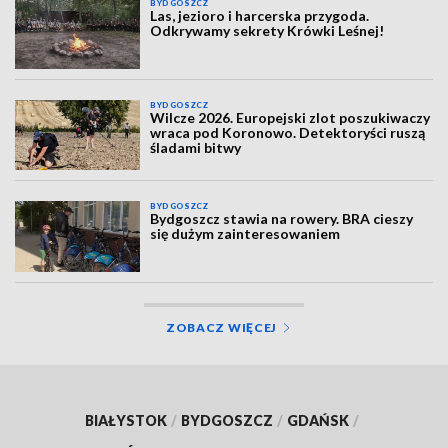
BYDGOSZCZ
Las, jezioro i harcerska przygoda.
Odkrywamy sekrety Krówki Leśnej!
BYDGOSZCZ
Wilcze 2026. Europejski zlot poszukiwaczy
wraca pod Koronowo. Detektoryści ruszą
śladami bitwy
BYDGOSZCZ
Bydgoszcz stawia na rowery. BRA cieszy
się dużym zainteresowaniem
ZOBACZ WIĘCEJ
BIAŁYSTOK
/
BYDGOSZCZ
/
GDAŃSK
/