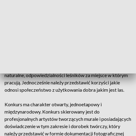
Celem konkursu jest zaprojektowanie i wykonanie muralu o
tematyce ekologicznej, spełniającego jednocześnie funkcje
edukacyjne. Projekt ma przedstawiać cykl życia drzewa oraz
korzyści płynące z lasu. Zwycięski projekt zostanie
zrealizowany przez laureata na ścianie szczytowej budynku
zlokalizowanego przy ul. Szubińskiej 22 w Bydgoszczy.
Tematyka muralu powinna nawiązywać do szeroko
rozumianej gospodarki leśnej – troski o środowisko
naturalne, odpowiedzialności leśników za miejsce w którym
pracują. Jednocześnie należy przedstawić korzyści jakie
odnosi społeczeństwo z użytkowania dobra jakim jest las.
Konkurs ma charakter otwarty, jednoetapowy i
międzynarodowy. Konkurs skierowany jest do
profesjonalnych artystów tworzących murale i posiadających
doświadczenie w tym zakresie i dorobek twórczy, który
należy przedstawić w formie dokumentacji fotograficznej