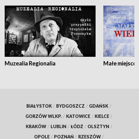
Muzealia Regionalia
Małe miejscow
BIAŁYSTOK
/
BYDGOSZCZ
/
GDAŃSK
/
GORZÓW WLKP.
/
KATOWICE
/
KIELCE
/
KRAKÓW
/
LUBLIN
/
ŁÓDŹ
/
OLSZTYN
/
OPOLE
/
POZNAŃ
/
RZESZÓW
/