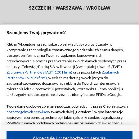
SZCZECIN
/
WARSZAWA
/
WROCŁAW
Szanujemy Twoją prywatność
Dołącz do nas:
Kliknij "Akceptuję i przechodzę do serwisu", aby wyrazić zgody na
korzystanie z technologii automatycznego śledzenia i zbierania danych,
TVP
dostęp do informacji na Twoim urządzeniu końcowym i ich
Abonament TVP
przechowywanie oraz na przetwarzanie Twoich danych osobowych przez
Regulamin TVP
nas, czyli Telewizję Polską S.A. w likwidacji (zwaną dalej również „TVP”),
Emisja w TVP
Polityka prywatności
Zaufanych Partnerów z IAB* (1201 firm)
oraz pozostałych
Zaufanych
Partnerów TVP (93 firm)
, w celach marketingowych (w tym do
Centrum informacji TVP
Moje zgody
zautomatyzowanego dopasowania reklam do Twoich zainteresowań i
mierzenia ich skuteczności) i pozostałych, które wskazujemy poniżej, a
Naziemna Telewizja Cyfrowa
Pomoc
także zgody na udostępnianie przez nas identyfikatora PPID do Google.
Sklep TVP
Biuro reklamy
Twoje dane osobowe zbierane podczas odwiedzania przez Ciebie naszych
Rada Programowa
Kontakt
poszczególnych serwisów
zwanych dalej „Portalem”, w tym informacje
zapisywane za pomocą technologii takich jak: pliki cookie, sygnalizatory
System NOS
WWW lub innych podobnych technologii umożliwiających świadczenie
dopasowanych i bezpiecznych usług, personalizację treści oraz reklam,
Informacje o nadawcy
Kanały
udostępnianie funkcji mediów społecznościowych oraz analizowanie
Akceptuję i przechodzę do serwisu