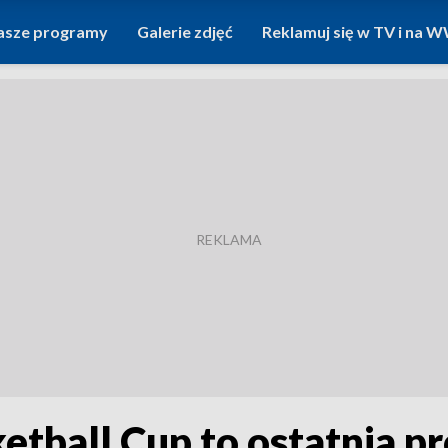
asze programy
Galerie zdjęć
Reklamuj się w TV i na
tball Cup to ostatnia pr