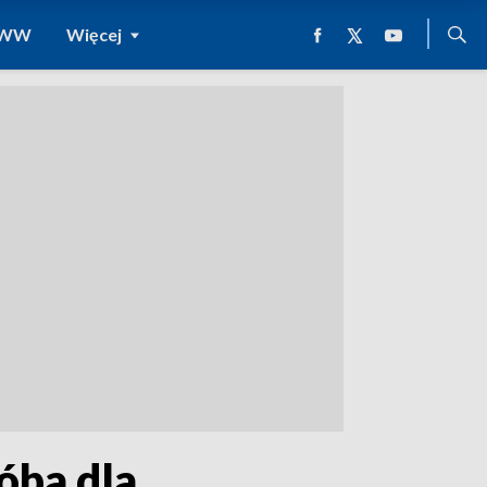
 WWW
Więcej
óba dla