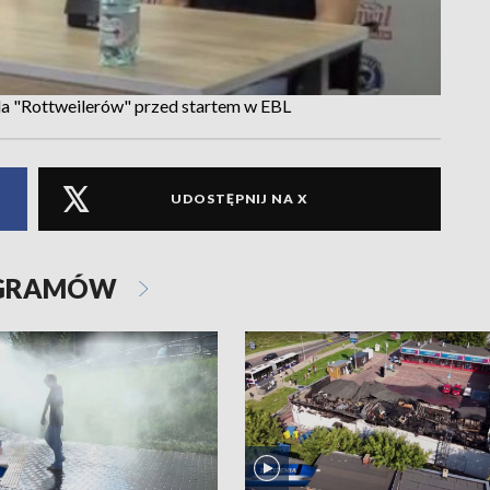
la "Rottweilerów" przed startem w EBL
UDOSTĘPNIJ NA X
OGRAMÓW