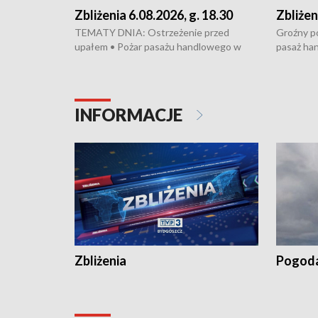
Zbliżenia 6.08.2026, g. 18.30
Zbliżen
TEMATY DNIA: Ostrzeżenie przed
Groźny po
upałem • Pożar pasażu handlowego w
pasaż ha
Bydgoszczy • Policja rozbiła lokalną siatkę
upałów i 
dealerską – grozi im do 12 lat więzienia •
kukurydzy
Akcja porodowa na trasie Rypin-Toruń –
wysokie p
pomógł policyjny patrol • Wyjątkowy
Rypin-Tor
INFORMACJE
projekt UMK w Toruniu
Zaprasza
„Studio L
Zbliżenia
Pogod