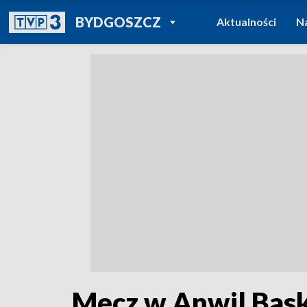
POWRÓT DO
BYDGOSZCZ
Aktualności
N
TVP REGIONY
Mecz w Anwil Baske