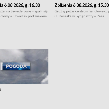
ia 6.08.2026, g. 16.30
Zbliżenia 6.08.2026, g. 15.30
żar na Szwederowie – spalił się
Groźny pożar centrum handlowego 
ndlowy • Czwartek pod znakiem
ul. Kossaka w Bydgoszczy • Pesa
burz • Dobre prognozy dla
wyprodukuje nowoczesne,
 – rolnicy mogą liczyć na
energooszczędne pociągi dla Polregi
lony • Akcja porodowa na trasie
Zmiany w przepisach o pomocy
uń – pomógł policyjny patrol •
społecznej • Przed nami 10. jubileu
my na kolejną odsłonę programu
Festiwal Wisły
ato”
a