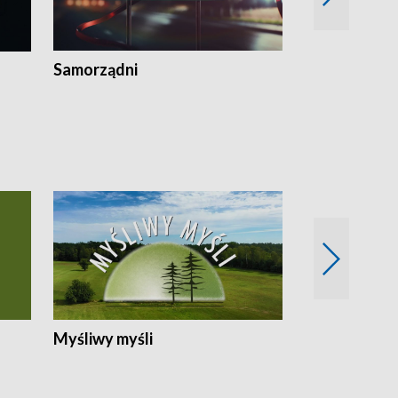
Samorządni
Wspólna sp
Myśliwy myśli
Spotkania z 