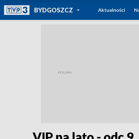
POWRÓT DO
BYDGOSZCZ
Aktualności
N
TVP REGIONY
VIP na lato - odc.9