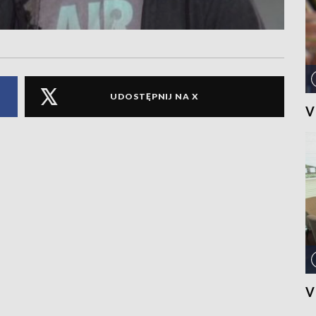
UDOSTĘPNIJ NA X
V
V