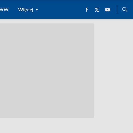
 WWW
Więcej