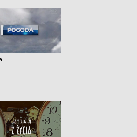
i z Torunia • Nowelizacja ustawy
społecznej już obowiązuje
a