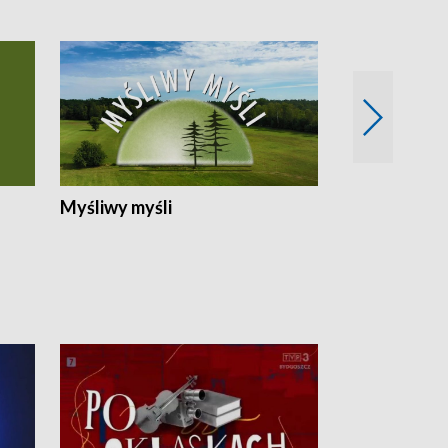
Myśliwy myśli
Spotkania z 