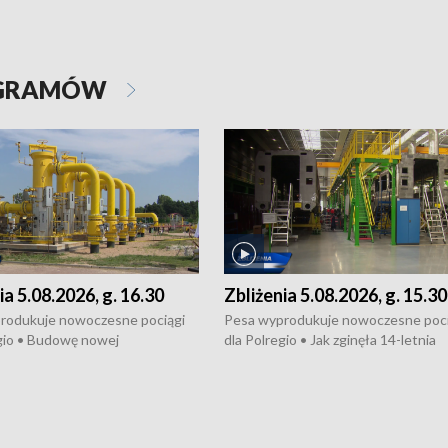
OGRAMÓW
ia 5.08.2026, g. 16.30
Zbliżenia 5.08.2026, g. 15.30
rodukuje nowoczesne pociągi
Pesa wyprodukuje nowoczesne poci
gio • Budowę nowej
dla Polregio • Jak zginęła 14-letnia
ktury gazowej między
dziewczyna z Torunia • Nowelizacja
m a Gustorzynem. •
ustawy o pomocy społecznej już
rsje wokół Wojewódzkiego
obowiązuje • W lasach pojawiły się ku
Specjalistycznego we
borowiki • Urodzaj kukurydzy w regi
 • Jaka była przyczyna śmierci