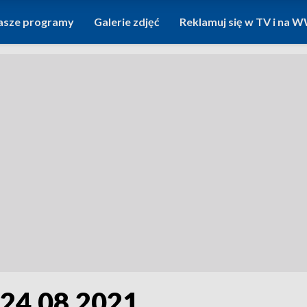
asze programy
Galerie zdjęć
Reklamuj się w TV i na
, 24.08.2021