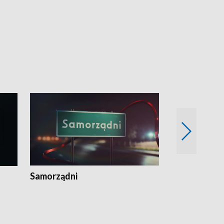
Samorządni
Wspólna sp