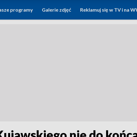
asze programy
Galerie zdjęć
Reklamuj się w TV i na
ujawskiego nie do końca 