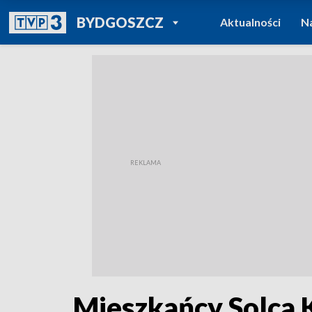
POWRÓT DO
BYDGOSZCZ
Aktualności
N
TVP REGIONY
Mieszkańcy Solca K