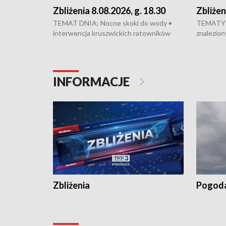
Zbliżenia 8.08.2026, g. 18.30
Zbliżen
TEMAT DNIA: Nocne skoki do wody •
TEMATY 
interwencja kruszwickich ratowników
znalezion
WOPR mogła zapobiec tragedii • Koniec
zaginione
prac na Rondzie Fordońskim • Na Wyspie
finał pra
Młyńskiej świętowano urodziny Mariana
Kujawskim
Rejewskiego • Kujawski Festiwal Pieśni
w Chełmni
INFORMACJE
Ludowej w Inowrocławiu • Rekord w
miastach 
kiszeniu ogórków w gminie Łasin
recept po
Dalszy ci
wywiesza
Zbliżenia
Pogod