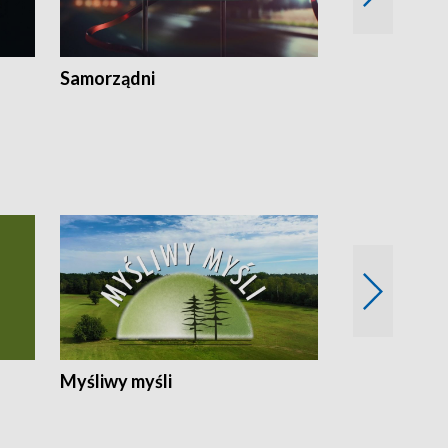
Samorządni
Wspólna sp
Myśliwy myśli
Spotkania z 