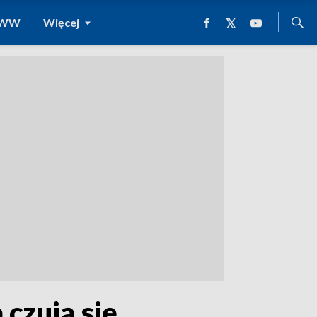
 WWW
Więcej
czują się