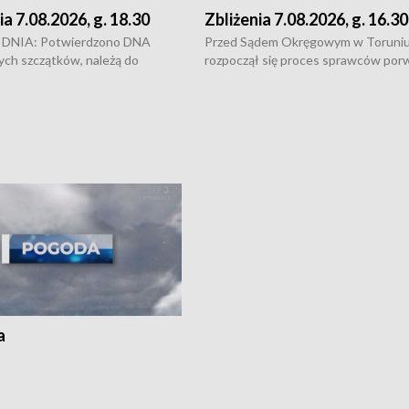
ia 7.08.2026, g. 18.30
Zbliżenia 7.08.2026, g. 16.30
DNIA: Potwierdzono DNA
Przed Sądem Okręgowym w Toruni
ych szczątków, należą do
rozpoczął się proces sprawców por
j Jowity Zielińskiej • Tragiczny
pobicie i tortur pod Grudziądzem • 
c serwisowych w studni w Solcu
zł - tyle mogą wynosić straty po poż
 • Festiwal dziewięciu wzgórz
przy ul. Kossaka w Bydgoszczy •
e i Festiwal Wisły w kilku
Niebezpiecznie na drogach regionu 
regionu • Problem z realizacją
Dalszy ciąg sporu o pranie na bydgo
 spaleniu apteki w Bydgoszczy •
Kapuściskach
ąg sąsiedzkiego sporu o
nie prania
a