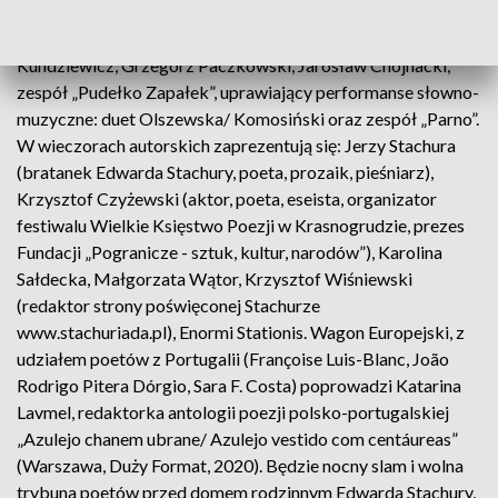
poematu Stachury „Fabula rasa”, kompozytor i bard),
reprezentujący piosenkę autorską: i literacką: Gabriela
Kundziewicz, Grzegorz Paczkowski, Jarosław Chojnacki,
zespół „Pudełko Zapałek”, uprawiający performanse słowno-
muzyczne: duet Olszewska/ Komosiński oraz zespół „Parno”.
W wieczorach autorskich zaprezentują się: Jerzy Stachura
(bratanek Edwarda Stachury, poeta, prozaik, pieśniarz),
Krzysztof Czyżewski (aktor, poeta, eseista, organizator
festiwalu Wielkie Księstwo Poezji w Krasnogrudzie, prezes
Fundacji „Pogranicze - sztuk, kultur, narodów”), Karolina
Sałdecka, Małgorzata Wątor, Krzysztof Wiśniewski
(redaktor strony poświęconej Stachurze
www.stachuriada.pl), Enormi Stationis. Wagon Europejski, z
udziałem poetów z Portugalii (Françoise Luis-Blanc, João
Rodrigo Pitera Dórgio, Sara F. Costa) poprowadzi Katarina
Lavmel, redaktorka antologii poezji polsko-portugalskiej
„Azulejo chanem ubrane/ Azulejo vestido com centáureas”
(Warszawa, Duży Format, 2020). Będzie nocny slam i wolna
trybuna poetów przed domem rodzinnym Edwarda Stachury,