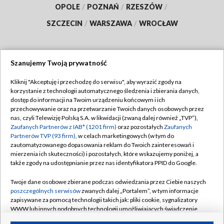
OPOLE
/
POZNAŃ
/
RZESZÓW
/
SZCZECIN
/
WARSZAWA
/
WROCŁAW
Szanujemy Twoją prywatność
Dołącz do nas:
Kliknij "Akceptuję i przechodzę do serwisu", aby wyrazić zgody na
korzystanie z technologii automatycznego śledzenia i zbierania danych,
TVP
dostęp do informacji na Twoim urządzeniu końcowym i ich
Abonament TVP
przechowywanie oraz na przetwarzanie Twoich danych osobowych przez
Regulamin TVP
nas, czyli Telewizję Polską S.A. w likwidacji (zwaną dalej również „TVP”),
Emisja w TVP
Polityka prywatności
Zaufanych Partnerów z IAB* (1201 firm)
oraz pozostałych
Zaufanych
Partnerów TVP (93 firm)
, w celach marketingowych (w tym do
Centrum informacji TVP
Moje zgody
zautomatyzowanego dopasowania reklam do Twoich zainteresowań i
mierzenia ich skuteczności) i pozostałych, które wskazujemy poniżej, a
Naziemna Telewizja Cyfrowa
Pomoc
także zgody na udostępnianie przez nas identyfikatora PPID do Google.
Sklep TVP
Biuro reklamy
Twoje dane osobowe zbierane podczas odwiedzania przez Ciebie naszych
Rada Programowa
Kontakt
poszczególnych serwisów
zwanych dalej „Portalem”, w tym informacje
zapisywane za pomocą technologii takich jak: pliki cookie, sygnalizatory
System NOS
WWW lub innych podobnych technologii umożliwiających świadczenie
dopasowanych i bezpiecznych usług, personalizację treści oraz reklam,
Informacje o nadawcy
Kanały