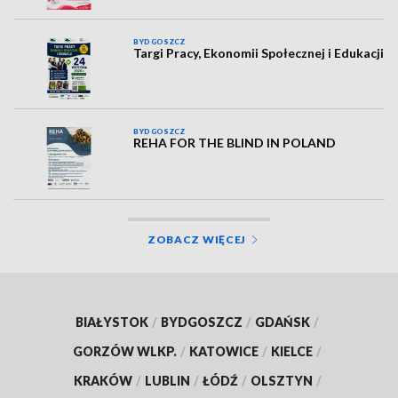
BYDGOSZCZ
Targi Pracy, Ekonomii Społecznej i Edukacji
BYDGOSZCZ
REHA FOR THE BLIND IN POLAND
ZOBACZ WIĘCEJ
BIAŁYSTOK
/
BYDGOSZCZ
/
GDAŃSK
/
GORZÓW WLKP.
/
KATOWICE
/
KIELCE
/
KRAKÓW
/
LUBLIN
/
ŁÓDŹ
/
OLSZTYN
/