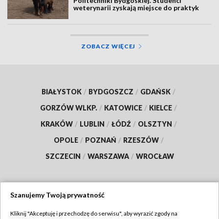
Politechniki Bydgoskiej. Studenci
weterynarii zyskają miejsce do praktyk
ZOBACZ WIĘCEJ
BIAŁYSTOK
/
BYDGOSZCZ
/
GDAŃSK
/
GORZÓW WLKP.
/
KATOWICE
/
KIELCE
/
KRAKÓW
/
LUBLIN
/
ŁÓDŹ
/
OLSZTYN
/
OPOLE
/
POZNAŃ
/
RZESZÓW
/
SZCZECIN
/
WARSZAWA
/
WROCŁAW
Szanujemy Twoją prywatność
Dołącz do nas:
Kliknij "Akceptuję i przechodzę do serwisu", aby wyrazić zgody na