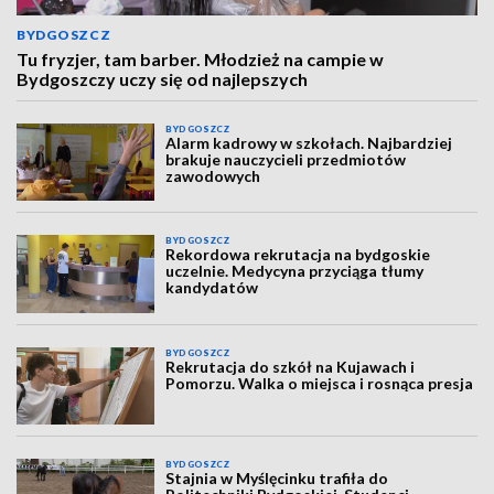
BYDGOSZCZ
Tu fryzjer, tam barber. Młodzież na campie w
Bydgoszczy uczy się od najlepszych
BYDGOSZCZ
Alarm kadrowy w szkołach. Najbardziej
brakuje nauczycieli przedmiotów
zawodowych
BYDGOSZCZ
Rekordowa rekrutacja na bydgoskie
uczelnie. Medycyna przyciąga tłumy
kandydatów
BYDGOSZCZ
Rekrutacja do szkół na Kujawach i
Pomorzu. Walka o miejsca i rosnąca presja
BYDGOSZCZ
Stajnia w Myślęcinku trafiła do