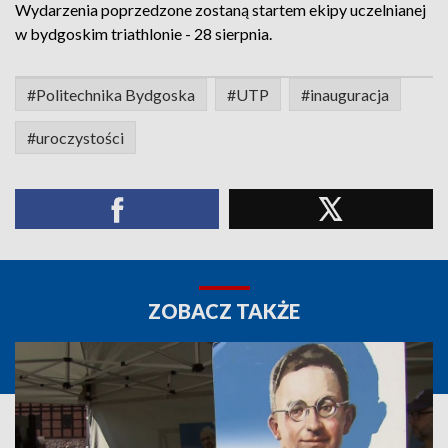
Wydarzenia poprzedzone zostaną startem ekipy uczelnianej
w bydgoskim triathlonie - 28 sierpnia.
#Politechnika Bydgoska
#UTP
#inauguracja
#uroczystości
ZOBACZ TAKŻE