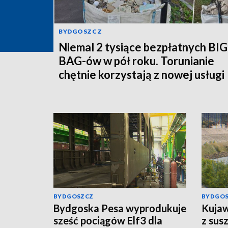
BYDGOSZCZ
Niemal 2 tysiące bezpłatnych BIG
BAG-ów w pół roku. Torunianie
chętnie korzystają z nowej usługi
MPO
BYDGOSZCZ
BYDGO
Bydgoska Pesa wyprodukuje
Kujaw
sześć pociągów Elf3 dla
z sus