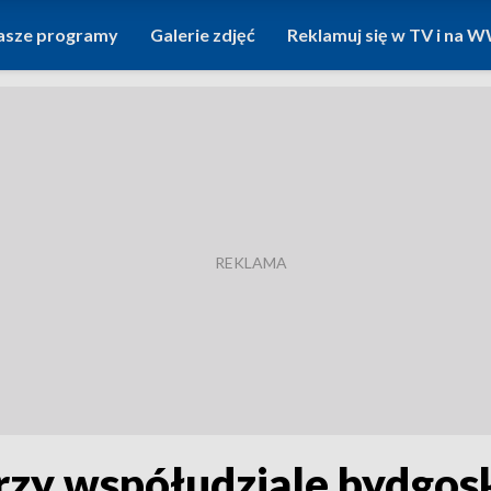
asze programy
Galerie zdjęć
Reklamuj się w TV i na
przy współudziale bydgosk