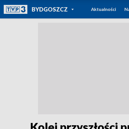
POWRÓT DO
BYDGOSZCZ
Aktualności
N
TVP REGIONY
Kolej przyszłości 