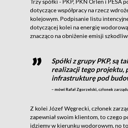
Trzy spółki - PKP, PKN Orlen i PESA 
dotyczące współpracy na rzecz wdroż
kolejowym. Podpisanie listu intencyjne
dotyczącej kolei na energię wodorową
znacząco na obniżenie emisji szkodliw
Spółki z grupy PKP, są 
realizacji tego projektu
infrastrukturę pod budo
– mówi Rafał Zgorzelski, członek zarząd
Z kolei Józef Węgrecki, członek zarz
zapewniał swoim klientom, to czego po
idziemy w kierunku wodorowym, no to