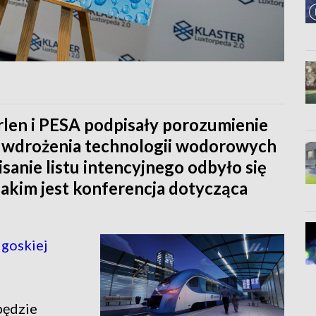
rlen i PESA podpisały porozumienie
z wdrożenia technologii wodorowych
sanie listu intencyjnego odbyło się
jakim jest konferencja dotycząca
goskiej
będzie