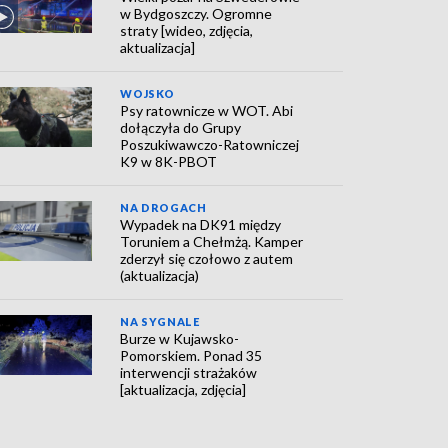
w Bydgoszczy. Ogromne
straty [wideo, zdjęcia,
aktualizacja]
WOJSKO
Psy ratownicze w WOT. Abi
dołączyła do Grupy
Poszukiwawczo-Ratowniczej
K9 w 8K-PBOT
NA DROGACH
Wypadek na DK91 między
Toruniem a Chełmżą. Kamper
zderzył się czołowo z autem
(aktualizacja)
NA SYGNALE
Burze w Kujawsko-
Pomorskiem. Ponad 35
interwencji strażaków
[aktualizacja, zdjęcia]