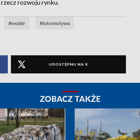
rzecz rozwoju rynku.
#wodór
#lokomotywa
UDOSTĘPNIJ NA X
ZOBACZ TAKŻE