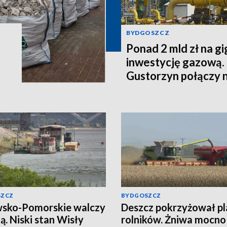
BYDGOSZCZ
Ponad 2 mld zł na g
inwestycję gazową.
Gustorzyn połączy 
SZCZ
BYDGOSZCZ
sko-Pomorskie walczy
Deszcz pokrzyżował p
zą. Niski stan Wisły
rolników. Żniwa mocno