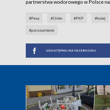
partnerstwa wodorowego w Polsce na 
#Pesa
#Orlen
#PKP
#kolej
#porozumienie
UDOSTĘPNIJ NA FACEBOOKU