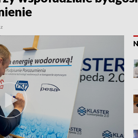
mienie
CZ
N