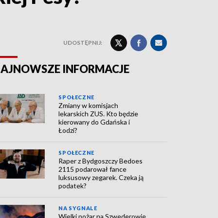
UDOSTĘPNIJ:
AJNOWSZE INFORMACJE
SPOŁECZNE
Zmiany w komisjach
lekarskich ZUS. Kto będzie
kierowany do Gdańska i
Łodzi?
SPOŁECZNE
Raper z Bydgoszczy Bedoes
2115 podarował fance
luksusowy zegarek. Czeka ją
podatek?
NA SYGNALE
Wielki pożar na Szwederowie