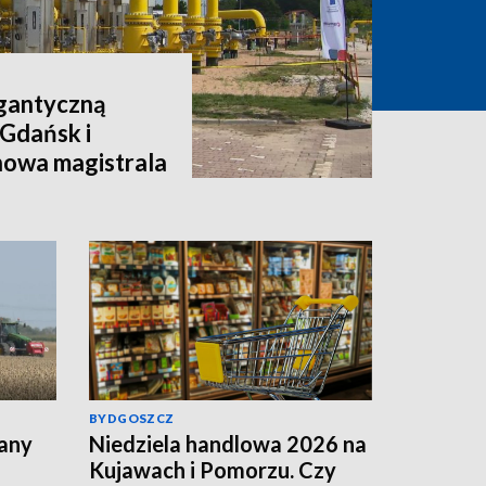
igantyczną
 Gdańsk i
nowa magistrala
BYDGOSZCZ
lany
Niedziela handlowa 2026 na
Kujawach i Pomorzu. Czy