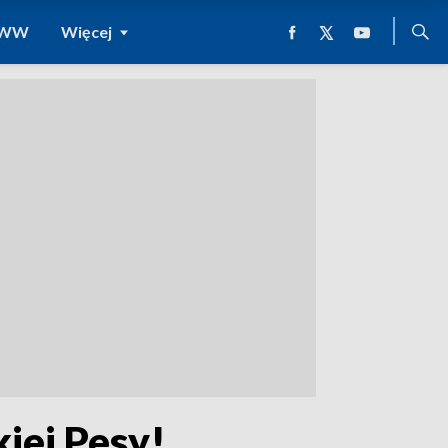
 WWW
Więcej
iej Pesy!