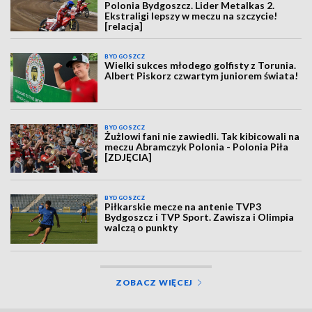
Polonia Bydgoszcz. Lider Metalkas 2.
Ekstraligi lepszy w meczu na szczycie!
[relacja]
BYDGOSZCZ
Wielki sukces młodego golfisty z Torunia.
Albert Piskorz czwartym juniorem świata!
BYDGOSZCZ
Żużlowi fani nie zawiedli. Tak kibicowali na
meczu Abramczyk Polonia - Polonia Piła
[ZDJĘCIA]
BYDGOSZCZ
Piłkarskie mecze na antenie TVP3
Bydgoszcz i TVP Sport. Zawisza i Olimpia
walczą o punkty
ZOBACZ WIĘCEJ