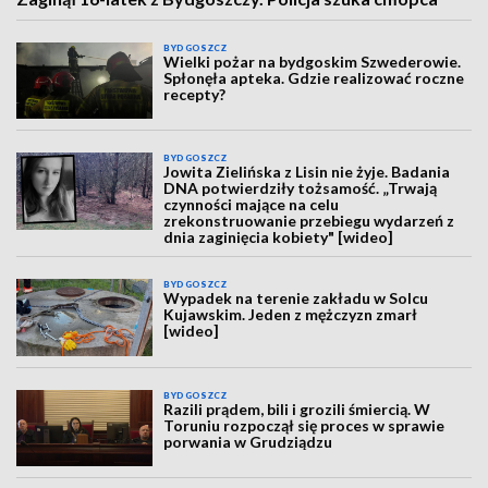
BYDGOSZCZ
Wielki pożar na bydgoskim Szwederowie.
Spłonęła apteka. Gdzie realizować roczne
recepty?
BYDGOSZCZ
Jowita Zielińska z Lisin nie żyje. Badania
DNA potwierdziły tożsamość. „Trwają
czynności mające na celu
zrekonstruowanie przebiegu wydarzeń z
dnia zaginięcia kobiety" [wideo]
BYDGOSZCZ
Wypadek na terenie zakładu w Solcu
Kujawskim. Jeden z mężczyzn zmarł
[wideo]
BYDGOSZCZ
Razili prądem, bili i grozili śmiercią. W
Toruniu rozpoczął się proces w sprawie
porwania w Grudziądzu