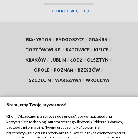
ZOBACZ WIĘCEJ
BIAŁYSTOK
/
BYDGOSZCZ
/
GDAŃSK
/
GORZÓW WLKP.
/
KATOWICE
/
KIELCE
/
KRAKÓW
/
LUBLIN
/
ŁÓDŹ
/
OLSZTYN
/
OPOLE
/
POZNAŃ
/
RZESZÓW
/
SZCZECIN
/
WARSZAWA
/
WROCŁAW
Szanujemy Twoją prywatność
Dołącz do nas:
Kliknij "Akceptuję i przechodzę do serwisu", aby wyrazić zgody na
korzystanie z technologii automatycznego śledzenia i zbierania danych,
TVP
dostęp do informacji na Twoim urządzeniu końcowym i ich
Abonament TVP
przechowywanie oraz na przetwarzanie Twoich danych osobowych przez
Regulamin TVP