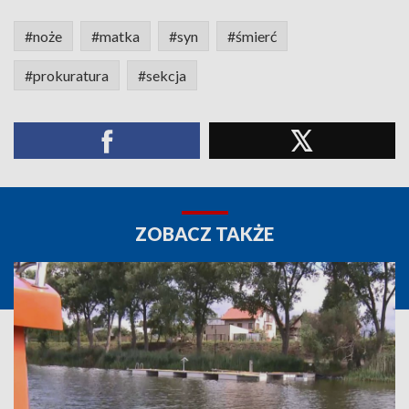
#noże
#matka
#syn
#śmierć
#prokuratura
#sekcja
ZOBACZ TAKŻE