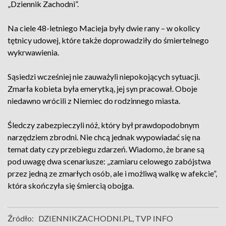
„Dziennik Zachodni”.
Na ciele 48-letniego Macieja były dwie rany – w okolicy
tętnicy udowej, które także doprowadziły do śmiertelnego
wykrwawienia.
Sąsiedzi wcześniej nie zauważyli niepokojących sytuacji.
Zmarła kobieta była emerytką, jej syn pracował. Oboje
niedawno wrócili z Niemiec do rodzinnego miasta.
Śledczy zabezpieczyli nóż, który był prawdopodobnym
narzędziem zbrodni. Nie chcą jednak wypowiadać się na
temat daty czy przebiegu zdarzeń. Wiadomo, że brane są
pod uwagę dwa scenariusze: „zamiaru celowego zabójstwa
przez jedną ze zmarłych osób, ale i możliwą walkę w afekcie”,
która skończyła się śmiercią obojga.
Źródło:
DZIENNIKZACHODNI.PL, TVP INFO