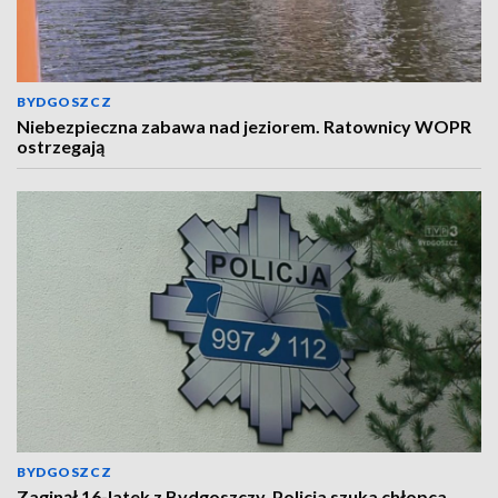
BYDGOSZCZ
Niebezpieczna zabawa nad jeziorem. Ratownicy WOPR
ostrzegają
BYDGOSZCZ
Zaginął 16-latek z Bydgoszczy. Policja szuka chłopca