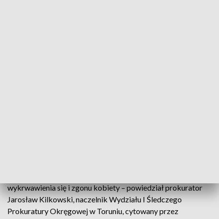
newralgicznych miejscach.
ZOBACZ: Napadli niedaleko komendy na kobietę i ukradli
torebkę. Wpadli po godzinie
Jako pierwszy na miejscu zbrodni pojawił się szwagier 72-
letniej Ewy, zmartwiony brakiem kontaktu. Z pomocą
wiertarki dostał się do środka i zauważył ciała ofiar w kałuży
krwi. Mogły tam leżeć już od kilku dni.
Wstrząsające wyniki sekcji zwłok przekazała prokuratura.
– Na ciele kobiety ujawniono ponad 50 ran ciętych i kłutych.
Znajdowały się one w okolicy klatki piersiowej (z przodu i
tyłu), karku, przedramieniu i dłoni. Rany w obrębie klatki
piersiowej między innymi uszkodziły serce. Doszło do
wykrwawienia się i zgonu kobiety – powiedział prokurator
Jarosław Kilkowski, naczelnik Wydziału I Śledczego
Prokuratury Okręgowej w Toruniu, cytowany przez