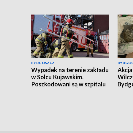
BYDGOSZCZ
BYDGO
Wypadek na terenie zakładu
Akcja 
w Solcu Kujawskim.
Wilcz
Poszkodowani są w szpitalu
Bydgo
mężcz
kilog
[wide