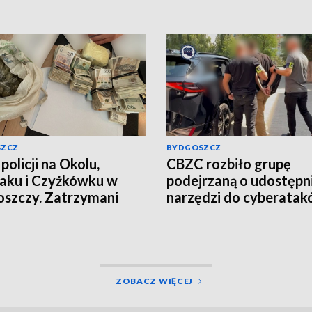
SZCZ
BYDGOSZCZ
policji na Okolu,
CBZC rozbiło grupę
aku i Czyżkówku w
podejrzaną o udostępn
szczy. Zatrzymani
narzędzi do cyberatak
yźni, przejęte
Jeden z zatrzymanych t
ramy narkotyków
do aresztu [wideo]
o, aktualizacja]
ZOBACZ WIĘCEJ