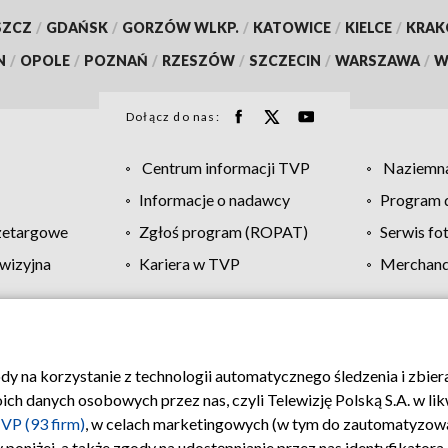
SZCZ
/
GDAŃSK
/
GORZÓW WLKP.
/
KATOWICE
/
KIELCE
/
KRA
N
/
OPOLE
/
POZNAŃ
/
RZESZÓW
/
SZCZECIN
/
WARSZAWA
/
W
Dołącz do nas:
Centrum informacji TVP
Naziemna
Informacje o nadawcy
Program d
zetargowe
Zgłoś program (ROPAT)
Serwis fo
wizyjna
Kariera w TVP
Merchandi
Polityka prywatności
Moje zgody
Pomoc
Biuro re
ody na korzystanie z technologii automatycznego śledzenia i zbie
 danych osobowych przez nas, czyli Telewizję Polską S.A. w likw
VP (93 firm)
, w celach marketingowych (w tym do zautomatyzow
 poniżej, a także zgody na udostępnianie przez nas identyfikator