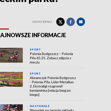
UDOSTĘPNIJ:
AJNOWSZE INFORMACJE
SPORT
Polonia Bydgoszcz – Polonia
Piła 65:25. Zobacz zdjęcia z
meczu
SPORT
Abramczyk Polonia Bydgoszcz
- Polonia Piła. Lider Metalkas
2. Ekstraligi rozgromił
beniaminka [relacja bieg po
biegu]
NA SYGNALE
Wypadek na terenie zakładu