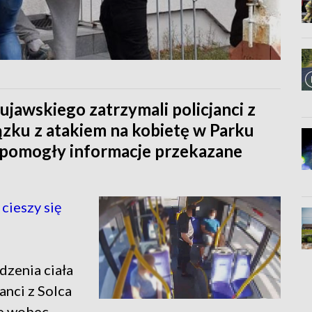
ujawskiego zatrzymali policjanci z
zku z atakiem na kobietę w Parku
 pomogły informacje przekazane
cieszy się
odzenia ciała
anci z Solca
ie wobec