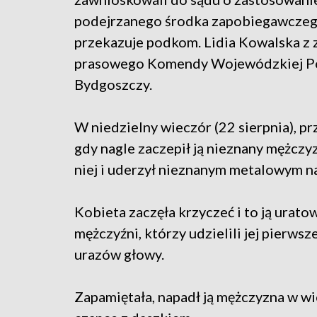
podejrzanego środka zapobiegawczeg
przekazuje podkom. Lidia Kowalska z 
prasowego Komendy Wojewódzkiej Po
Bydgoszczy.
W niedzielny wieczór (22 sierpnia), pr
gdy nagle zaczepił ją nieznany mężczyz
niej i uderzył nieznanym metalowym n
Kobieta zaczęła krzyczeć i to ją urato
mężczyźni, którzy udzielili jej pierws
urazów głowy.
Zapamiętała, napadł ją mężczyzna w wie