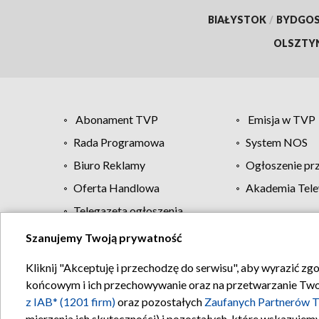
BIAŁYSTOK
/
BYDGO
OLSZTY
Abonament TVP
Emisja w TVP
Rada Programowa
System NOS
Biuro Reklamy
Ogłoszenie pr
Oferta Handlowa
Akademia Tele
Telegazeta ogłoszenia
Szanujemy Twoją prywatność
Regulamin TVP
Kliknij "Akceptuję i przechodzę do serwisu", aby wyrazić zg
końcowym i ich przechowywanie oraz na przetwarzanie Twoich
z IAB* (1201 firm)
oraz pozostałych
Zaufanych Partnerów T
mierzenia ich skuteczności) i pozostałych, które wskazujemy