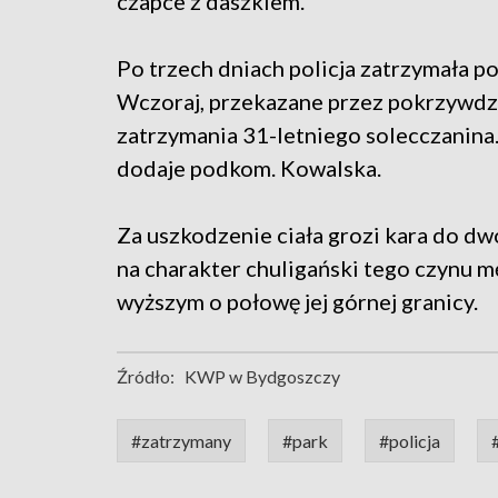
czapce z daszkiem.
Po trzech dniach policja zatrzymała p
Wczoraj, przekazane przez pokrzywdz
zatrzymania 31-letniego solecczanina.
dodaje podkom. Kowalska.
Za uszkodzenie ciała grozi kara do dw
na charakter chuligański tego czynu m
wyższym o połowę jej górnej granicy.
Źródło:
KWP w Bydgoszczy
#zatrzymany
#park
#policja