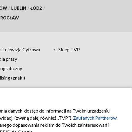
KÓW
/
LUBLIN
/
ŁÓDŹ
/
ROCŁAW
 Telewizja Cyfrowa
Sklep TVP
la prasy
tograficzny
sing (znaki)
klamy
Kontakt
rania danych, dostęp do informacji na Twoim urządzeniu
idacji (zwaną dalej również „TVP”),
Zaufanych Partnerów
anego dopasowania reklam do Twoich zainteresowań i
a PPID do Google.