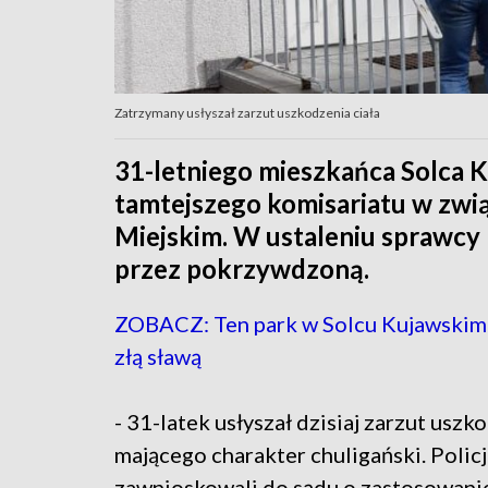
Zatrzymany usłyszał zarzut uszkodzenia ciała
31-letniego mieszkańca Solca K
tamtejszego komisariatu w zwią
Miejskim. W ustaleniu sprawcy
przez pokrzywdzoną.
ZOBACZ: Ten park w Solcu Kujawskim 
złą sławą
- 31-latek usłyszał dzisiaj zarzut uszk
mającego charakter chuligański. Policj
zawnioskowali do sądu o zastosowan