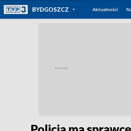
POWRÓT DO
BYDGOSZCZ
Aktualności
N
TVP REGIONY
Policja ma sprawcę