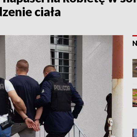
zenie ciała
N