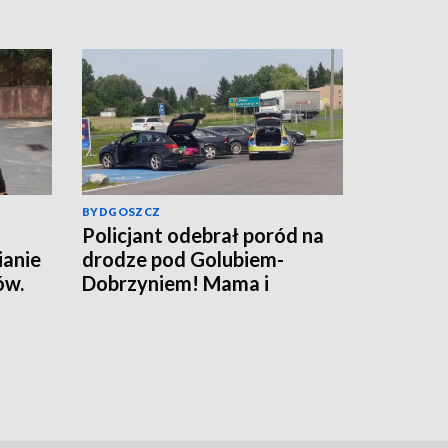
BYDGOSZCZ
Policjant odebrał poród na
ianie
drodze pod Golubiem-
ów.
Dobrzyniem! Mama i
rafił
noworodek czują się dobrze
[wideo]