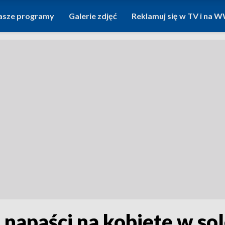
asze programy
Galerie zdjęć
Reklamuj się w TV i na
 napaści na kobietę w so