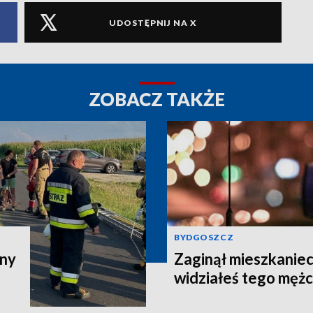
UDOSTĘPNIJ NA X
ZOBACZ TAKŻE
BYDGOSZCZ
zny
Zaginął mieszkaniec
widziałeś tego męż