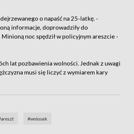
odejrzewanego o napaść na 25-latkę. -
oną informacje, doprowadziły do
 Minioną noc spędził w policyjnym areszcie -
óch lat pozbawienia wolności. Jednak z uwagi
ężczyzna musi się liczyć z wymiarem kary
#areszt
#wniosek