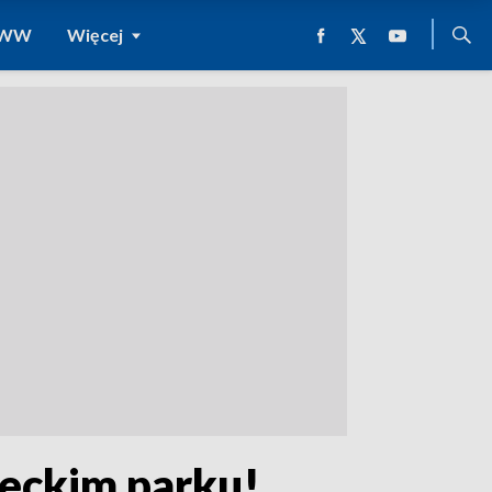
 WWW
Więcej
leckim parku!