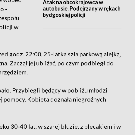
Atak na obcokrajowca w
autobusie. Podejrzany w rękach
o -
bydgoskiej policji
zespołu
licji w
zed godz. 22:00, 25-latka szła parkową alejką,
na. Zaczął jej ubliżać, po czym podbiegł do
arzędziem.
wało. Przybiegli będący w pobliżu młodzi
zej pomocy. Kobieta doznała niegroźnych
ku 30-40 lat, w szarej bluzie, z plecakiem i w