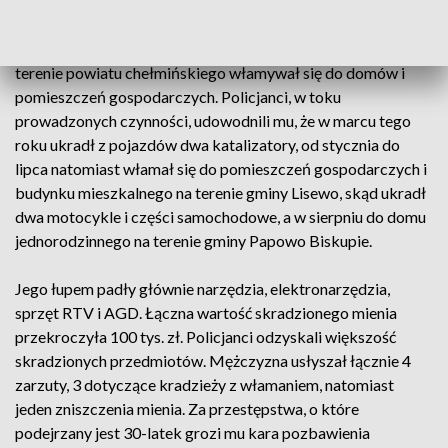
Czynności wykonane przez funkcjonariuszy doprowadziły do
zatrzymania mężczyzny, który od początku tego roku na
terenie powiatu chełmińskiego włamywał się do domów i
pomieszczeń gospodarczych. Policjanci, w toku
prowadzonych czynności, udowodnili mu, że w marcu tego
roku ukradł z pojazdów dwa katalizatory, od stycznia do
lipca natomiast włamał się do pomieszczeń gospodarczych i
budynku mieszkalnego na terenie gminy Lisewo, skąd ukradł
dwa motocykle i części samochodowe, a w sierpniu do domu
jednorodzinnego na terenie gminy Papowo Biskupie.
Jego łupem padły głównie narzędzia, elektronarzędzia,
sprzęt RTV i AGD. Łączna wartość skradzionego mienia
przekroczyła 100 tys. zł. Policjanci odzyskali większość
skradzionych przedmiotów. Mężczyzna usłyszał łącznie 4
zarzuty, 3 dotyczące kradzieży z włamaniem, natomiast
jeden zniszczenia mienia. Za przestępstwa, o które
podejrzany jest 30-latek grozi mu kara pozbawienia