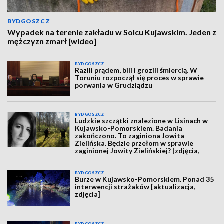
BYDGOSZCZ
Wypadek na terenie zakładu w Solcu Kujawskim. Jeden z
mężczyzn zmarł [wideo]
BYDGOSZCZ
Razili prądem, bili i grozili śmiercią. W
Toruniu rozpoczął się proces w sprawie
porwania w Grudziądzu
BYDGOSZCZ
Ludzkie szczątki znalezione w Lisinach w
Kujawsko-Pomorskiem. Badania
zakończono. To zaginiona Jowita
Zielińska. Będzie przełom w sprawie
zaginionej Jowity Zielińskiej? [zdjęcia,
wideo, aktualizacja]
BYDGOSZCZ
Burze w Kujawsko-Pomorskiem. Ponad 35
interwencji strażaków [aktualizacja,
zdjęcia]
BYDGOSZCZ