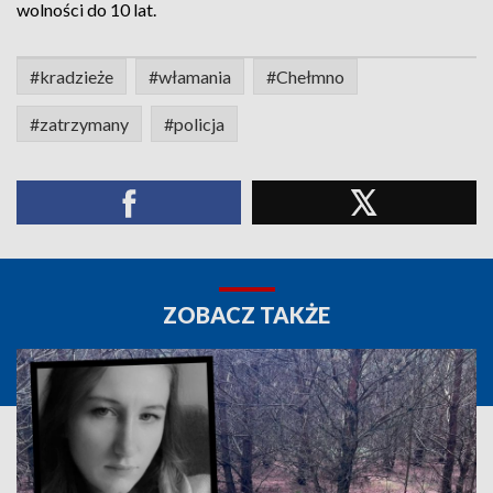
wolności do 10 lat.
#kradzieże
#włamania
#Chełmno
#zatrzymany
#policja
ZOBACZ TAKŻE