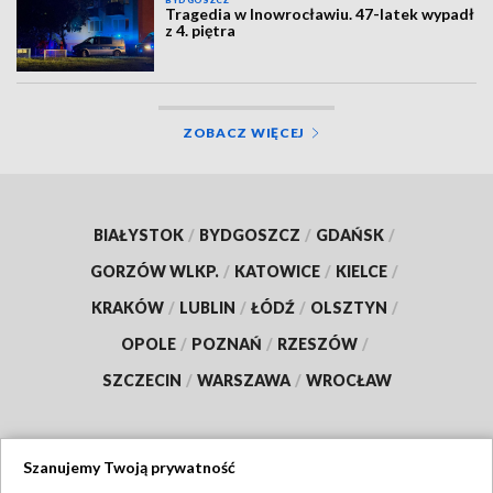
Tragedia w Inowrocławiu. 47-latek wypadł
z 4. piętra
ZOBACZ WIĘCEJ
BIAŁYSTOK
/
BYDGOSZCZ
/
GDAŃSK
/
GORZÓW WLKP.
/
KATOWICE
/
KIELCE
/
KRAKÓW
/
LUBLIN
/
ŁÓDŹ
/
OLSZTYN
/
OPOLE
/
POZNAŃ
/
RZESZÓW
/
SZCZECIN
/
WARSZAWA
/
WROCŁAW
Szanujemy Twoją prywatność
Dołącz do nas: