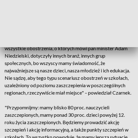
czerwonych stref będzie właśnie stopień wszczepialności na
terenie danego powiatu.
"Proszę zwrócić uwagę, że także przy tej najgorszej, trzeciej
fali, a także przy drugiej fali, szkoły i ten ruch oświatowy były
zamykane w ostatniej kolejności. W pierwszej kolejności
wszystkie obostrzenia, o których mówi pan minister Adam
Niedzielski, dotyczyły innych branż, innych grup
społecznych, bo wszyscy mamy świadomość, że
najważniejsze są nasze dzieci, nasza młodzież i ich edukacja.
Nie sądzę, aby tego typu scenariusz obostrzeń w szkołach,
uzależniony od poziomu zaszczepienia w poszczególnych
regionach, rzeczywiście miał miejsce" – powiedział Czarnek.
"Przypomnijmy: mamy blisko 80 proc. nauczycieli
zaszczepionych, mamy ponad 30 proc. dzieci powyżej 12.
roku życia zaszczepionych. Będziemy prowadzić akcję
szczepień i akcję informacyjną, a także punkty szczepień w
szkołach. To wszystko powoduje, że mamy lepszą sytuacje