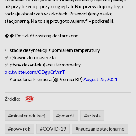
niż przy trzeciej i przy drugiej fali. Nie przewidujemy tego
rodzaju obostrzeń w szkołach. Przewidujemy naukę
stacjonarną. Na to się przygotowujemy" – podkreślił.
�� Do szkół zostaną dostarczone:
✅ stacje dezynfekcji z pomiarem temperatury,
✅ rękawiczki i maseczki,
✅ płyny dezynfekujące i termometry.
pic.twitter.com/CDgp0rVsrT
— Kancelaria Premiera (@PremierRP)
August 25, 2021
Źródło:
#minister edukacji
#powrót
#szkoła
#nowy rok
#COVID-19
#nauczanie stacjonarne