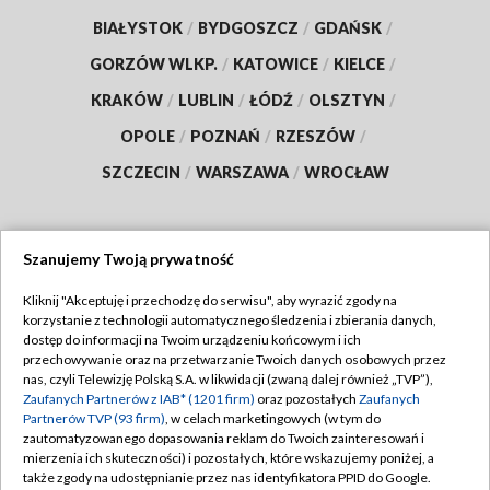
BIAŁYSTOK
/
BYDGOSZCZ
/
GDAŃSK
/
GORZÓW WLKP.
/
KATOWICE
/
KIELCE
/
KRAKÓW
/
LUBLIN
/
ŁÓDŹ
/
OLSZTYN
/
OPOLE
/
POZNAŃ
/
RZESZÓW
/
SZCZECIN
/
WARSZAWA
/
WROCŁAW
Szanujemy Twoją prywatność
Dołącz do nas:
Kliknij "Akceptuję i przechodzę do serwisu", aby wyrazić zgody na
korzystanie z technologii automatycznego śledzenia i zbierania danych,
TVP
dostęp do informacji na Twoim urządzeniu końcowym i ich
Abonament TVP
przechowywanie oraz na przetwarzanie Twoich danych osobowych przez
Regulamin TVP
nas, czyli Telewizję Polską S.A. w likwidacji (zwaną dalej również „TVP”),
Emisja w TVP
Polityka prywatności
Zaufanych Partnerów z IAB* (1201 firm)
oraz pozostałych
Zaufanych
Partnerów TVP (93 firm)
, w celach marketingowych (w tym do
Centrum informacji TVP
Moje zgody
zautomatyzowanego dopasowania reklam do Twoich zainteresowań i
mierzenia ich skuteczności) i pozostałych, które wskazujemy poniżej, a
Naziemna Telewizja Cyfrowa
Pomoc
także zgody na udostępnianie przez nas identyfikatora PPID do Google.