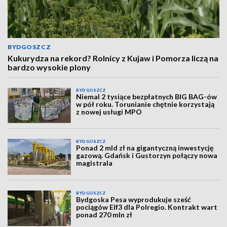
BYDGOSZCZ
Kukurydza na rekord? Rolnicy z Kujaw i Pomorza liczą na
bardzo wysokie plony
BYDGOSZCZ
Niemal 2 tysiące bezpłatnych BIG BAG-ów
w pół roku. Torunianie chętnie korzystają
z nowej usługi MPO
BYDGOSZCZ
Ponad 2 mld zł na gigantyczną inwestycję
gazową. Gdańsk i Gustorzyn połączy nowa
magistrala
BYDGOSZCZ
Bydgoska Pesa wyprodukuje sześć
pociągów Elf3 dla Polregio. Kontrakt wart
ponad 270 mln zł