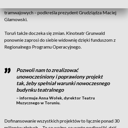
wprowadzenie do Grudziądza nowych wozów
tramwajowych – podkreśla prezydent Grudziądza Maciej
Glamowski.
Toruń także doczeka się zmian. Kinoteatr Grunwald
ponownie zaprosi do siebie widownię dzięki funduszom z
Regionalnego Programu Operacyjnego.
Pozwoli nam to zrealizować
unowocześniony i poprawiony projekt
tak, żeby spełniał warunki nowoczesnego
budynku teatralnego
– informuje Anna Wołek, dyrektor Teatru
Muzycznego w Toruniu.
Dofinansowanie wszystkich projektów to łącznie ponad 30
milionów złotych. - To co ważne, co warto podkreślić, dziś