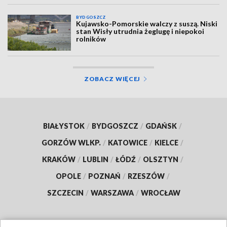
BYDGOSZCZ
Kujawsko-Pomorskie walczy z suszą. Niski
stan Wisły utrudnia żeglugę i niepokoi
rolników
ZOBACZ WIĘCEJ
BIAŁYSTOK
/
BYDGOSZCZ
/
GDAŃSK
/
GORZÓW WLKP.
/
KATOWICE
/
KIELCE
/
KRAKÓW
/
LUBLIN
/
ŁÓDŹ
/
OLSZTYN
/
OPOLE
/
POZNAŃ
/
RZESZÓW
/
SZCZECIN
/
WARSZAWA
/
WROCŁAW