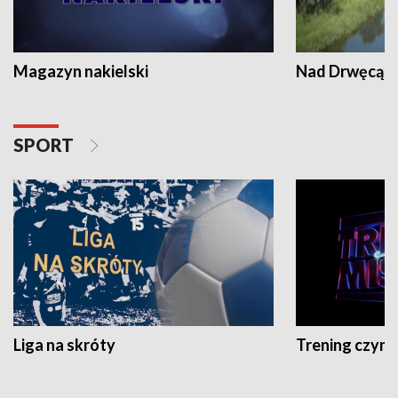
Magazyn nakielski
Nad Drwęcą
SPORT
Liga na skróty
Trening czyni 