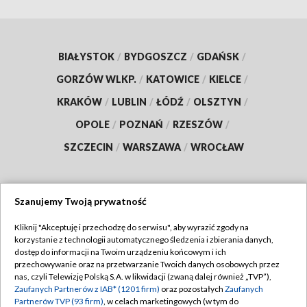
BIAŁYSTOK
/
BYDGOSZCZ
/
GDAŃSK
/
GORZÓW WLKP.
/
KATOWICE
/
KIELCE
/
KRAKÓW
/
LUBLIN
/
ŁÓDŹ
/
OLSZTYN
/
OPOLE
/
POZNAŃ
/
RZESZÓW
/
SZCZECIN
/
WARSZAWA
/
WROCŁAW
Szanujemy Twoją prywatność
Dołącz do nas:
Kliknij "Akceptuję i przechodzę do serwisu", aby wyrazić zgody na
korzystanie z technologii automatycznego śledzenia i zbierania danych,
TVP
dostęp do informacji na Twoim urządzeniu końcowym i ich
Abonament TVP
przechowywanie oraz na przetwarzanie Twoich danych osobowych przez
Regulamin TVP
nas, czyli Telewizję Polską S.A. w likwidacji (zwaną dalej również „TVP”),
Emisja w TVP
Zaufanych Partnerów z IAB* (1201 firm)
oraz pozostałych
Zaufanych
Polityka prywatności
Partnerów TVP (93 firm)
, w celach marketingowych (w tym do