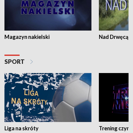
Magazyn nakielski
Nad Drwęcą
SPORT
Liga na skróty
Trening czyni 