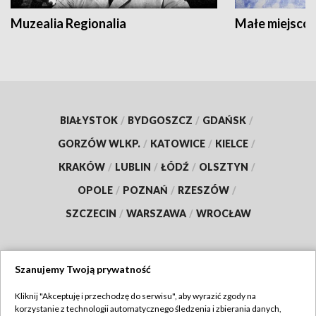
Muzealia Regionalia
Małe miejscow
BIAŁYSTOK
/
BYDGOSZCZ
/
GDAŃSK
/
GORZÓW WLKP.
/
KATOWICE
/
KIELCE
/
KRAKÓW
/
LUBLIN
/
ŁÓDŹ
/
OLSZTYN
/
OPOLE
/
POZNAŃ
/
RZESZÓW
/
SZCZECIN
/
WARSZAWA
/
WROCŁAW
Szanujemy Twoją prywatność
Dołącz do nas:
Kliknij "Akceptuję i przechodzę do serwisu", aby wyrazić zgody na
korzystanie z technologii automatycznego śledzenia i zbierania danych,
TVP