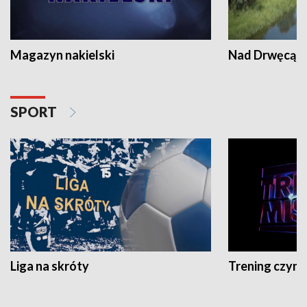
Magazyn nakielski
Nad Drwęcą
SPORT
Liga na skróty
Trening czyni 