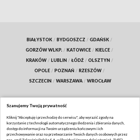
BIAŁYSTOK
/
BYDGOSZCZ
/
GDAŃSK
/
GORZÓW WLKP.
/
KATOWICE
/
KIELCE
/
KRAKÓW
/
LUBLIN
/
ŁÓDŹ
/
OLSZTYN
/
OPOLE
/
POZNAŃ
/
RZESZÓW
/
SZCZECIN
/
WARSZAWA
/
WROCŁAW
Szanujemy Twoją prywatność
Dołącz do nas:
Kliknij "Akceptuję i przechodzę do serwisu", aby wyrazić zgody na
korzystanie z technologii automatycznego śledzenia i zbierania danych,
TVP
dostęp do informacji na Twoim urządzeniu końcowym i ich
Abonament TVP
przechowywanie oraz na przetwarzanie Twoich danych osobowych przez
Regulamin TVP
nas, czyli Telewizję Polską S.A. w likwidacji (zwaną dalej również „TVP”),