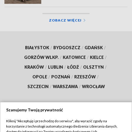
ZOBACZ WIĘCEJ
BIAŁYSTOK
/
BYDGOSZCZ
/
GDAŃSK
/
GORZÓW WLKP.
/
KATOWICE
/
KIELCE
/
KRAKÓW
/
LUBLIN
/
ŁÓDŹ
/
OLSZTYN
/
OPOLE
/
POZNAŃ
/
RZESZÓW
/
SZCZECIN
/
WARSZAWA
/
WROCŁAW
Szanujemy Twoją prywatność
Dołącz do nas:
Kliknij "Akceptuję i przechodzę do serwisu", aby wyrazić zgody na
korzystanie z technologii automatycznego śledzenia i zbierania danych,
TVP
dostęp do informacji na Twoim urządzeniu końcowym i ich