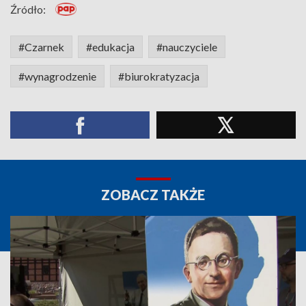
Źródło:
#Czarnek
#edukacja
#nauczyciele
#wynagrodzenie
#biurokratyzacja
ZOBACZ TAKŻE