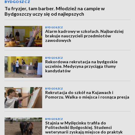
BYDGOSZCZ
Tu fryzjer, tam barber. Młodzież na campie w
Bydgoszczy uczy się od najlepszych
BYDGOSZCZ
Alarm kadrowy w szkołach. Najbardziej
brakuje nauczycieli przedmiotów
zawodowych
BYDGOSZCZ
Rekordowa rekrutacja na bydgoskie
uczelnie. Medycyna przyciąga tłumy
kandydatów
BYDGOSZCZ
Rekrutacja do szkół na Kujawach i
Pomorzu. Walka o miejsca i rosnąca presja
BYDGOSZCZ
Stajnia w Myślęcinku trafiła do
Politechniki Bydgoskiej. Studenci
weterynarii zyskają miejsce do praktyk