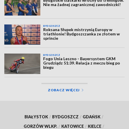
Bydgoskie siatkarki wróciły do treningów.
Nie ma żadnej zagranicznej zawodniczki!
BYDGOSZCZ
Roksana Słupek mistrzynią Europy w
triathlonie! Bydgoszczanka ze złotem w
sprincie
BYDGOSZCZ
Fogo Unia Leszno - Bayersystem GKM
Grudziądz 51:39. Relacja z meczu bieg po
biegu
ZOBACZ WIĘCEJ
BIAŁYSTOK
/
BYDGOSZCZ
/
GDAŃSK
/
GORZÓW WLKP.
/
KATOWICE
/
KIELCE
/