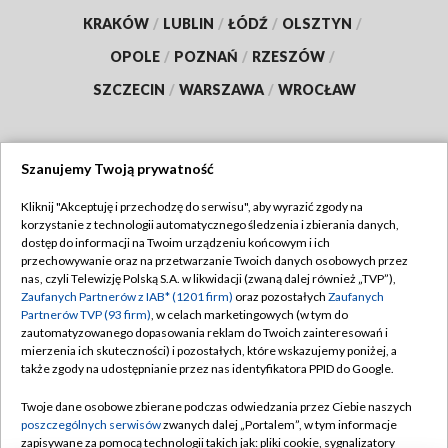
KRAKÓW
/
LUBLIN
/
ŁÓDŹ
/
OLSZTYN
/
OPOLE
/
POZNAŃ
/
RZESZÓW
/
SZCZECIN
/
WARSZAWA
/
WROCŁAW
Szanujemy Twoją prywatność
Dołącz do nas:
Kliknij "Akceptuję i przechodzę do serwisu", aby wyrazić zgody na
korzystanie z technologii automatycznego śledzenia i zbierania danych,
TVP
dostęp do informacji na Twoim urządzeniu końcowym i ich
Abonament TVP
przechowywanie oraz na przetwarzanie Twoich danych osobowych przez
Regulamin TVP
nas, czyli Telewizję Polską S.A. w likwidacji (zwaną dalej również „TVP”),
Emisja w TVP
Polityka prywatności
Zaufanych Partnerów z IAB* (1201 firm)
oraz pozostałych
Zaufanych
Partnerów TVP (93 firm)
, w celach marketingowych (w tym do
Centrum informacji TVP
Moje zgody
zautomatyzowanego dopasowania reklam do Twoich zainteresowań i
mierzenia ich skuteczności) i pozostałych, które wskazujemy poniżej, a
Naziemna Telewizja Cyfrowa
Pomoc
także zgody na udostępnianie przez nas identyfikatora PPID do Google.
Sklep TVP
Biuro reklamy
Twoje dane osobowe zbierane podczas odwiedzania przez Ciebie naszych
Rada Programowa
Kontakt
poszczególnych serwisów
zwanych dalej „Portalem”, w tym informacje
zapisywane za pomocą technologii takich jak: pliki cookie, sygnalizatory