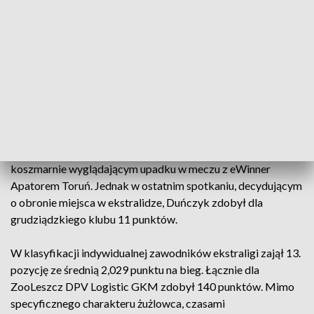
ZooLeszcz DPV Logistic GKM, Przemysławem Pawlickim
miło nam poinformować o zawarciu kolejnego porozumienia.
Nasz klub nadal reprezentować będzie tegoroczny lider
Nicki Pedersen! Duńczyk zdecydował się związać z
Grudziądzem na dłużej, a nowy kontrakt obowiązywać
będzie na sezony 2022 i 2023” – poinformował w
czwartkowe popołudnie klub.
Pedersen był bezapelacyjnie najlepszym zawodnikiem GKM.
Słabsza forma przyszła pod koniec ligowego sezonu, po
koszmarnie wyglądającym upadku w meczu z eWinner
Apatorem Toruń. Jednak w ostatnim spotkaniu, decydującym
o obronie miejsca w ekstralidze, Duńczyk zdobył dla
grudziądzkiego klubu 11 punktów.
W klasyfikacji indywidualnej zawodników ekstraligi zajął 13.
pozycję ze średnią 2,029 punktu na bieg. Łącznie dla
ZooLeszcz DPV Logistic GKM zdobył 140 punktów. Mimo
specyficznego charakteru żużlowca, czasami