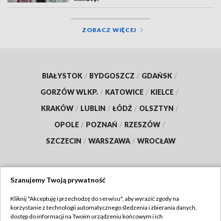
ZOBACZ WIĘCEJ
BIAŁYSTOK
/
BYDGOSZCZ
/
GDAŃSK
/
GORZÓW WLKP.
/
KATOWICE
/
KIELCE
/
KRAKÓW
/
LUBLIN
/
ŁÓDŹ
/
OLSZTYN
/
OPOLE
/
POZNAŃ
/
RZESZÓW
/
SZCZECIN
/
WARSZAWA
/
WROCŁAW
Szanujemy Twoją prywatność
Dołącz do nas:
Kliknij "Akceptuję i przechodzę do serwisu", aby wyrazić zgody na
korzystanie z technologii automatycznego śledzenia i zbierania danych,
TVP
dostęp do informacji na Twoim urządzeniu końcowym i ich