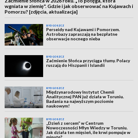
Zaćmienie Słońca w 2026 roku. „To potęga, która
wgniata w ziemię". Gdzie i jak obserwować na Kujawach i
Pomorzu? [zdjęcia, aktualizacja]
BYDGOSZCZ
Perseidy nad Kujawami i Pomorzem.
Astrobazy zapraszają na bezpłatne
obserwacje nocnego nieba
BYDGOSZCZ
Zaćmienie Słońca przyciąga tłumy. Polacy
ruszają do Hiszpanii i Islandii
BYDGOSZCZ
Międzynarodowy Instytut Chemii
Analitycznej PAN już działa w Toruniu.
Badania na najwyższym poziomie
naukowym!
BYDGOSZCZ
„Dzień z sercem” w Centrum
Nowoczesności Młyn Wiedzy w Toruniu.
Jak działa ten mięsień, ile krwi pompuje w
minutę?