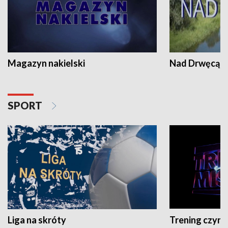
Magazyn nakielski
Nad Drwęcą
SPORT
Liga na skróty
Trening czyni 