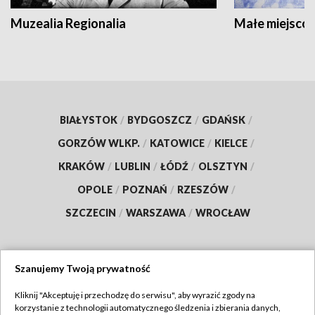
Muzealia Regionalia
Małe miejscow
BIAŁYSTOK
/
BYDGOSZCZ
/
GDAŃSK
/
GORZÓW WLKP.
/
KATOWICE
/
KIELCE
/
KRAKÓW
/
LUBLIN
/
ŁÓDŹ
/
OLSZTYN
/
OPOLE
/
POZNAŃ
/
RZESZÓW
/
SZCZECIN
/
WARSZAWA
/
WROCŁAW
Szanujemy Twoją prywatność
Dołącz do nas:
Kliknij "Akceptuję i przechodzę do serwisu", aby wyrazić zgody na
korzystanie z technologii automatycznego śledzenia i zbierania danych,
TVP