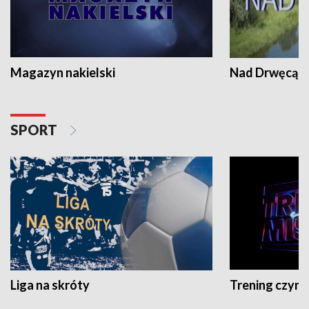
Magazyn nakielski
Nad Drwęcą
SPORT
Liga na skróty
Trening czyni 