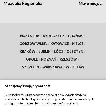
Muzealia Regionalia
Małe miejscow
BIAŁYSTOK
/
BYDGOSZCZ
/
GDAŃSK
/
GORZÓW WLKP.
/
KATOWICE
/
KIELCE
/
KRAKÓW
/
LUBLIN
/
ŁÓDŹ
/
OLSZTYN
/
OPOLE
/
POZNAŃ
/
RZESZÓW
/
SZCZECIN
/
WARSZAWA
/
WROCŁAW
Szanujemy Twoją prywatność
Dołącz do nas:
Kliknij "Akceptuję i przechodzę do serwisu", aby wyrazić zgody na
korzystanie z technologii automatycznego śledzenia i zbierania danych,
TVP
dostęp do informacji na Twoim urządzeniu końcowym i ich