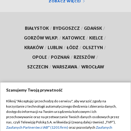
ZOBACZ WIĘCEJ
BIAŁYSTOK
/
BYDGOSZCZ
/
GDAŃSK
/
GORZÓW WLKP.
/
KATOWICE
/
KIELCE
/
KRAKÓW
/
LUBLIN
/
ŁÓDŹ
/
OLSZTYN
/
OPOLE
/
POZNAŃ
/
RZESZÓW
/
SZCZECIN
/
WARSZAWA
/
WROCŁAW
Szanujemy Twoją prywatność
Dołącz do nas:
Kliknij "Akceptuję i przechodzę do serwisu", aby wyrazić zgody na
korzystanie z technologii automatycznego śledzenia i zbierania danych,
TVP
dostęp do informacji na Twoim urządzeniu końcowym i ich
Abonament TVP
przechowywanie oraz na przetwarzanie Twoich danych osobowych przez
Regulamin TVP
nas, czyli Telewizję Polską S.A. w likwidacji (zwaną dalej również „TVP”),
Emisja w TVP
Zaufanych Partnerów z IAB* (1201 firm)
oraz pozostałych
Zaufanych
Polityka prywatności