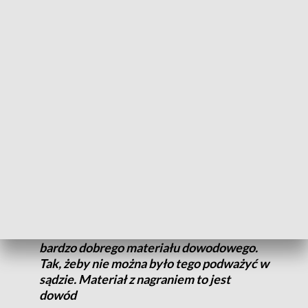
Na filmie nagranym przez łowców pedofili, zatrzymany 37-
latek przyznaje się do kontaktu z małoletnimi dziewczętami
za pomocą komunikatora internetowego.
Tylko w jednym miesiącu miał nawiązać kontakt z 15
młodymi osobami. Mężczyzna przyznał, że wysyłał
pornografię dzieciom pornografię, zachęcał do robienia
nagich zdjęć, za które oferował pieniądze. 37-latek wpadł w
zasadzkę łowców pedofili, którzy w sieci udawali małoletnie
dziewczyny.
Panowie, którzy podszywają się pod osoby
małoletnie, są szkolenie do zebrania do
bardzo dobrego materiału dowodowego.
Tak, żeby nie można było tego podważyć w
sądzie. Materiał z nagraniem to jest
dowód