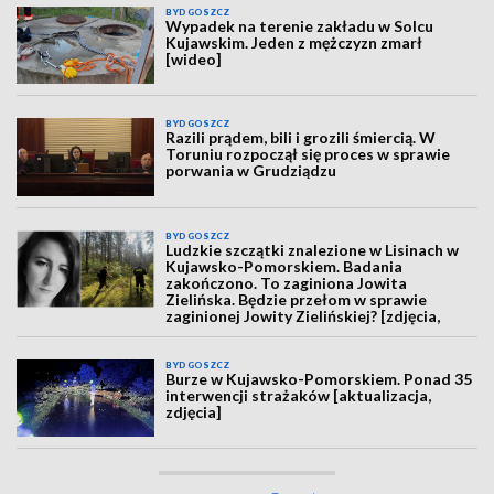
BYDGOSZCZ
Wypadek na terenie zakładu w Solcu
Kujawskim. Jeden z mężczyzn zmarł
[wideo]
BYDGOSZCZ
Razili prądem, bili i grozili śmiercią. W
Toruniu rozpoczął się proces w sprawie
porwania w Grudziądzu
BYDGOSZCZ
Ludzkie szczątki znalezione w Lisinach w
Kujawsko-Pomorskiem. Badania
zakończono. To zaginiona Jowita
Zielińska. Będzie przełom w sprawie
zaginionej Jowity Zielińskiej? [zdjęcia,
wideo, aktualizacja]
BYDGOSZCZ
Burze w Kujawsko-Pomorskiem. Ponad 35
interwencji strażaków [aktualizacja,
zdjęcia]