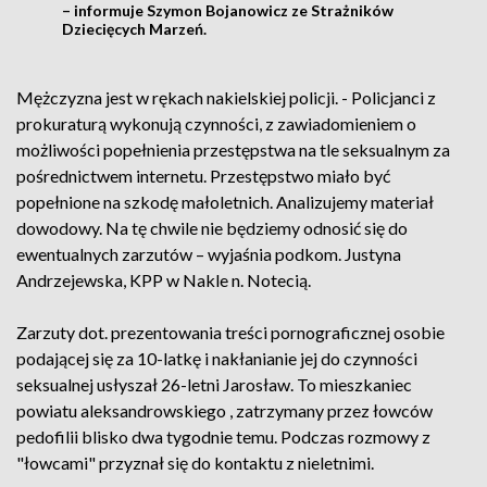
– informuje Szymon Bojanowicz ze Strażników
Dziecięcych Marzeń.
Mężczyzna jest w rękach nakielskiej policji. - Policjanci z
prokuraturą wykonują czynności, z zawiadomieniem o
możliwości popełnienia przestępstwa na tle seksualnym za
pośrednictwem internetu. Przestępstwo miało być
popełnione na szkodę małoletnich. Analizujemy materiał
dowodowy. Na tę chwile nie będziemy odnosić się do
ewentualnych zarzutów – wyjaśnia podkom. Justyna
Andrzejewska, KPP w Nakle n. Notecią.
Zarzuty dot. prezentowania treści pornograficznej osobie
podającej się za 10-latkę i nakłanianie jej do czynności
seksualnej usłyszał 26-letni Jarosław. To mieszkaniec
powiatu aleksandrowskiego , zatrzymany przez łowców
pedofilii blisko dwa tygodnie temu. Podczas rozmowy z
"łowcami" przyznał się do kontaktu z nieletnimi.