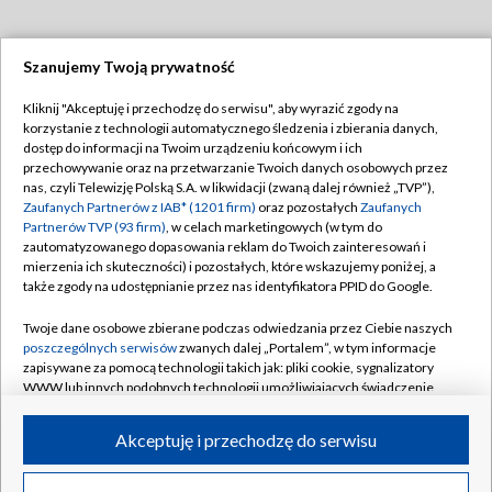
Szanujemy Twoją prywatność
Dołącz do nas:
Kliknij "Akceptuję i przechodzę do serwisu", aby wyrazić zgody na
korzystanie z technologii automatycznego śledzenia i zbierania danych,
TVP
dostęp do informacji na Twoim urządzeniu końcowym i ich
Abonament TVP
przechowywanie oraz na przetwarzanie Twoich danych osobowych przez
Regulamin TVP
nas, czyli Telewizję Polską S.A. w likwidacji (zwaną dalej również „TVP”),
Emisja w TVP
Polityka prywatności
Zaufanych Partnerów z IAB* (1201 firm)
oraz pozostałych
Zaufanych
Partnerów TVP (93 firm)
, w celach marketingowych (w tym do
Centrum informacji TVP
Moje zgody
zautomatyzowanego dopasowania reklam do Twoich zainteresowań i
mierzenia ich skuteczności) i pozostałych, które wskazujemy poniżej, a
Naziemna Telewizja Cyfrowa
Pomoc
także zgody na udostępnianie przez nas identyfikatora PPID do Google.
Sklep TVP
Biuro reklamy
Twoje dane osobowe zbierane podczas odwiedzania przez Ciebie naszych
Rada Programowa
Kontakt
poszczególnych serwisów
zwanych dalej „Portalem”, w tym informacje
zapisywane za pomocą technologii takich jak: pliki cookie, sygnalizatory
System NOS
WWW lub innych podobnych technologii umożliwiających świadczenie
dopasowanych i bezpiecznych usług, personalizację treści oraz reklam,
Informacje o nadawcy
Kanały
udostępnianie funkcji mediów społecznościowych oraz analizowanie
Akceptuję i przechodzę do serwisu
ruchu w Internecie.
Program dla prasy
©2026 Telewizja Polska S.A. w likwidacji
Biuro Reklamy
Twoje dane osobowe zbierane podczas odwiedzania przez Ciebie