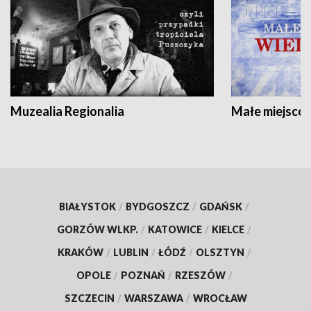
Muzealia Regionalia
Małe miejscow
BIAŁYSTOK
/
BYDGOSZCZ
/
GDAŃSK
/
GORZÓW WLKP.
/
KATOWICE
/
KIELCE
/
KRAKÓW
/
LUBLIN
/
ŁÓDŹ
/
OLSZTYN
/
OPOLE
/
POZNAŃ
/
RZESZÓW
/
SZCZECIN
/
WARSZAWA
/
WROCŁAW