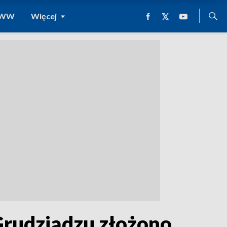
 WWW
Więcej
Grudziądzu złożono