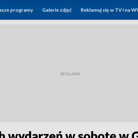
asze programy
Galerie zdjęć
Reklamuj się w TV i na
h wydarzeń w sobotę w 