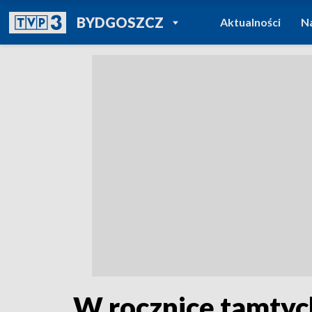
POWRÓT DO
BYDGOSZCZ
Aktualności
N
TVP REGIONY
W rocznicę tamtyc