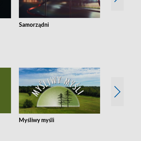
Samorządni
Wspólna sp
Myśliwy myśli
Spotkania z 