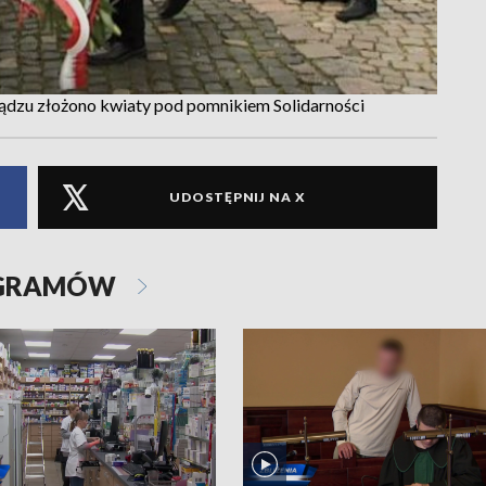
ądzu złożono kwiaty pod pomnikiem Solidarności
UDOSTĘPNIJ NA X
OGRAMÓW