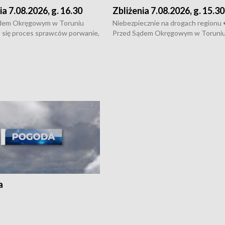
ia 7.08.2026, g. 16.30
Zbliżenia 7.08.2026, g. 15.30
dem Okręgowym w Toruniu
Niebezpiecznie na drogach regionu 
 się proces sprawców porwanie,
Przed Sądem Okręgowym w Toruni
 tortur pod Grudziądzem • 3 mln
rozpoczął się proces sprawców por
 mogą wynosić straty po pożarze
pobicie i tortur pod Grudziądzem • 
Kossaka w Bydgoszczy •
o oszczędzanie wody • Ważne dla
cznie na drogach regionu •
rolników badania w Stacji Doświadcz
ąg sporu o pranie na bydgoskich
Oceny Odmian w Chrząstowie
kach
a