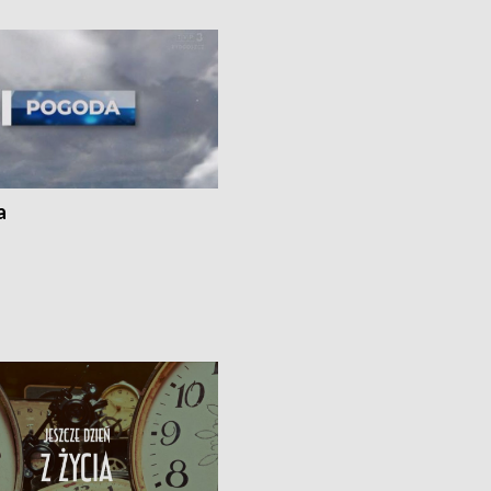
i z Torunia • Nowelizacja ustawy
społecznej już obowiązuje
a