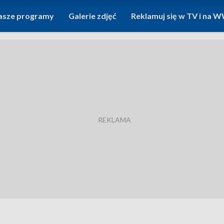
asze programy
Galerie zdjęć
Reklamuj się w TV i na