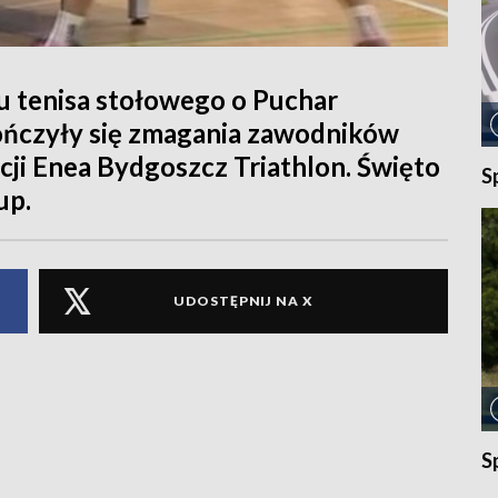
ju tenisa stołowego o Puchar
ończyły się zmagania zawodników
cji Enea Bydgoszcz Triathlon. Święto
S
up.
UDOSTĘPNIJ NA X
S