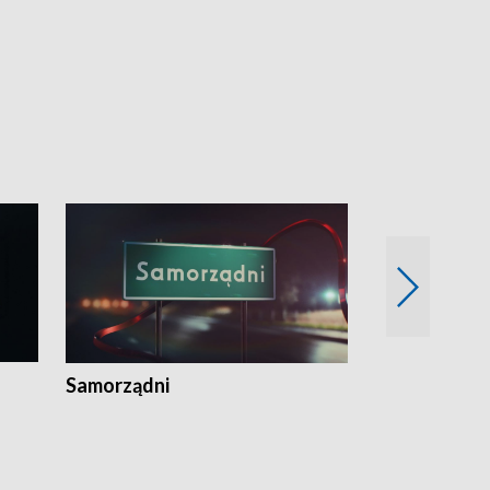
Samorządni
Wspólna sp