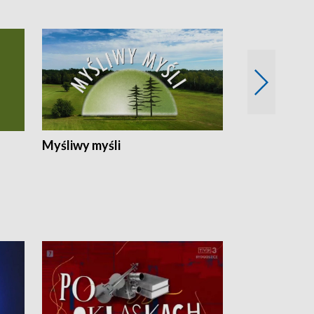
Myśliwy myśli
Spotkania z 