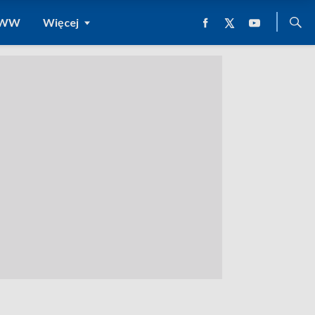
 WWW
Więcej