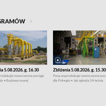
OGRAMÓW
ia 5.08.2026, g. 16.30
Zbliżenia 5.08.2026, g. 15.30
rodukuje nowoczesne pociągi
Pesa wyprodukuje nowoczesne poci
gio • Budowę nowej
dla Polregio • Jak zginęła 14-letnia
ktury gazowej między
dziewczyna z Torunia • Nowelizacja
m a Gustorzynem. •
ustawy o pomocy społecznej już
rsje wokół Wojewódzkiego
obowiązuje • W lasach pojawiły się ku
Specjalistycznego we
borowiki • Urodzaj kukurydzy w regi
 • Jaka była przyczyna śmierci