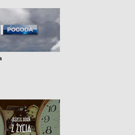
kach
a