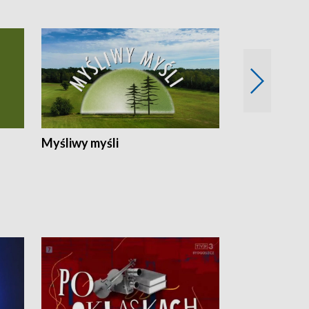
Myśliwy myśli
Spotkania z 