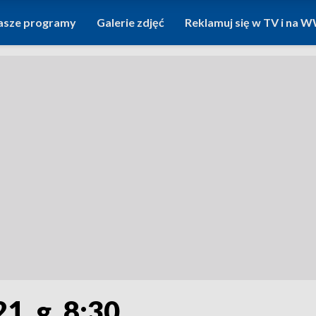
asze programy
Galerie zdjęć
Reklamuj się w TV i na
1, g. 8:30