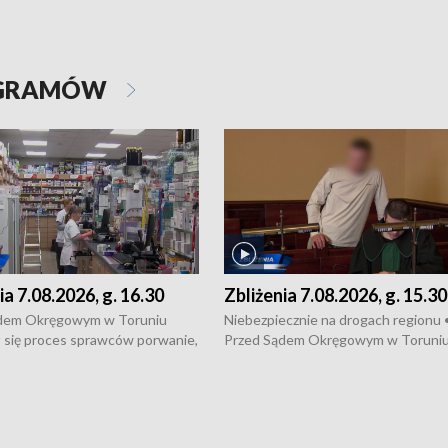
OGRAMÓW
ia 7.08.2026, g. 16.30
Zbliżenia 7.08.2026, g. 15.30
dem Okręgowym w Toruniu
Niebezpiecznie na drogach regionu 
 się proces sprawców porwanie,
Przed Sądem Okręgowym w Toruni
 tortur pod Grudziądzem • 3 mln
rozpoczął się proces sprawców por
 mogą wynosić straty po pożarze
pobicie i tortur pod Grudziądzem • 
Kossaka w Bydgoszczy •
o oszczędzanie wody • Ważne dla
cznie na drogach regionu •
rolników badania w Stacji Doświadcz
ąg sporu o pranie na bydgoskich
Oceny Odmian w Chrząstowie