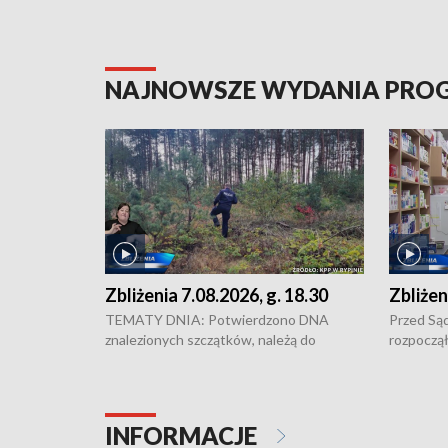
NAJNOWSZE WYDANIA PR
Zbliżenia 7.08.2026, g. 18.30
Zbliżen
TEMATY DNIA: Potwierdzono DNA
Przed Są
znalezionych szczątków, należą do
rozpoczął
zaginionej Jowity Zielińskiej • Tragiczny
pobicie i
finał prac serwisowych w studni w Solcu
zł - tyle
Kujawskim • Festiwal dziewięciu wzgórz
przy ul. 
w Chełmnie i Festiwal Wisły w kilku
Niebezpie
INFORMACJE
miastach regionu • Problem z realizacją
Dalszy ci