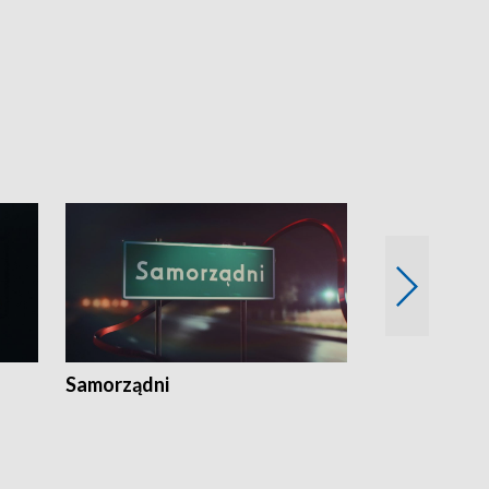
Samorządni
Wspólna sp