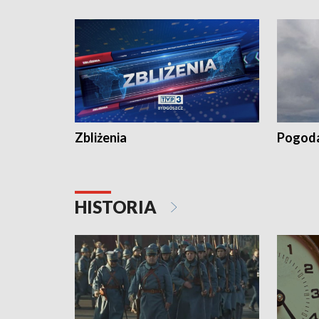
recept po spaleniu apteki w Bydgoszczy •
Kapuścis
Dalszy ciąg sąsiedzkiego sporu o
wywieszanie prania
Zbliżenia
Pogod
HISTORIA