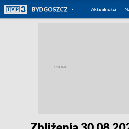
POWRÓT DO
BYDGOSZCZ
Aktualności
N
TVP REGIONY
Zbliżenia 30.08.202