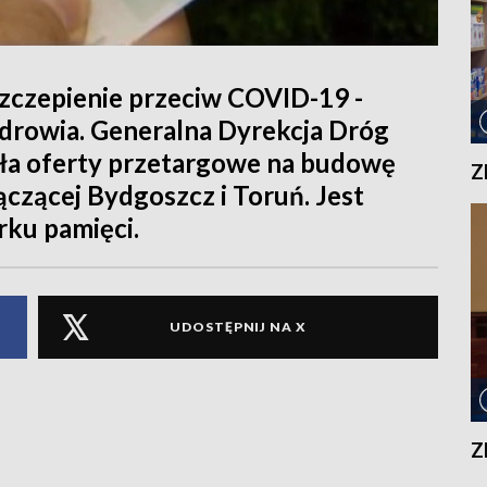
 szczepienie przeciw COVID-19 -
zdrowia. Generalna Dyrekcja Dróg
ła oferty przetargowe na budowę
Z
ączącej Bydgoszcz i Toruń. Jest
rku pamięci.
UDOSTĘPNIJ NA X
Z