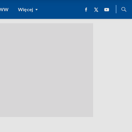
 WWW
Więcej