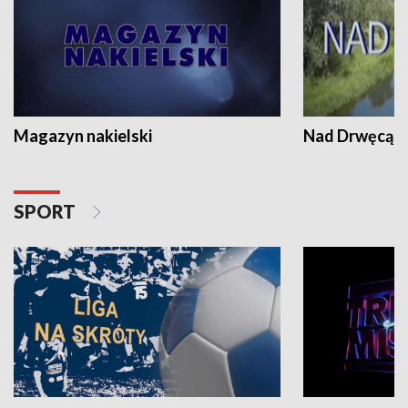
Magazyn nakielski
Nad Drwęcą
SPORT