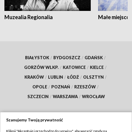
Muzealia Regionalia
Małe miejscow
BIAŁYSTOK
/
BYDGOSZCZ
/
GDAŃSK
/
GORZÓW WLKP.
/
KATOWICE
/
KIELCE
/
KRAKÓW
/
LUBLIN
/
ŁÓDŹ
/
OLSZTYN
/
OPOLE
/
POZNAŃ
/
RZESZÓW
/
SZCZECIN
/
WARSZAWA
/
WROCŁAW
Szanujemy Twoją prywatność
Dołącz do nas:
Kliknij "Akceptuję i przechodzę do serwisu", aby wyrazić zgody na