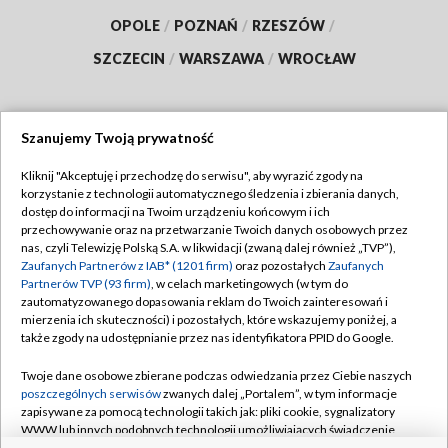
OPOLE
/
POZNAŃ
/
RZESZÓW
/
SZCZECIN
/
WARSZAWA
/
WROCŁAW
Szanujemy Twoją prywatność
Dołącz do nas:
Kliknij "Akceptuję i przechodzę do serwisu", aby wyrazić zgody na
korzystanie z technologii automatycznego śledzenia i zbierania danych,
TVP
dostęp do informacji na Twoim urządzeniu końcowym i ich
Abonament TVP
przechowywanie oraz na przetwarzanie Twoich danych osobowych przez
Regulamin TVP
nas, czyli Telewizję Polską S.A. w likwidacji (zwaną dalej również „TVP”),
Emisja w TVP
Polityka prywatności
Zaufanych Partnerów z IAB* (1201 firm)
oraz pozostałych
Zaufanych
Partnerów TVP (93 firm)
, w celach marketingowych (w tym do
Centrum informacji TVP
Moje zgody
zautomatyzowanego dopasowania reklam do Twoich zainteresowań i
mierzenia ich skuteczności) i pozostałych, które wskazujemy poniżej, a
Naziemna Telewizja Cyfrowa
Pomoc
także zgody na udostępnianie przez nas identyfikatora PPID do Google.
Sklep TVP
Biuro reklamy
Twoje dane osobowe zbierane podczas odwiedzania przez Ciebie naszych
Rada Programowa
Kontakt
poszczególnych serwisów
zwanych dalej „Portalem”, w tym informacje
zapisywane za pomocą technologii takich jak: pliki cookie, sygnalizatory
System NOS
WWW lub innych podobnych technologii umożliwiających świadczenie
dopasowanych i bezpiecznych usług, personalizację treści oraz reklam,