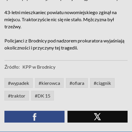
43-letni mieszkaniec powiatu nowomiejskiego zginął na
miejscu. Traktorzyście nic się nie stało. Mężczyzna był
trzeźwy.
Policjanci z Brodnicy pod nadzorem prokuratora wyjaśniają
okoliczności i przyczyny tej tragedii.
Źródło:
KPP w Brodnicy
#wypadek
#kierowca
#ofiara
#ciągnik
#traktor
#DK 15