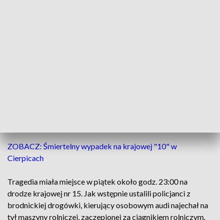
43-latek zginął na miejscu
43-letni kierowca ofiara piątkowego wieczornego
wypadku w Wielkim Głęboczku (pow. brodnicki).
ZOBACZ: Śmiertelny wypadek na krajowej "10" w
Cierpicach
Tragedia miała miejsce w piątek około godz. 23:00 na
drodze krajowej nr 15. Jak wstępnie ustalili policjanci z
brodnickiej drogówki, kierujący osobowym audi najechał na
tył maszyny rolniczej, zaczepionej za ciągnikiem rolniczym.