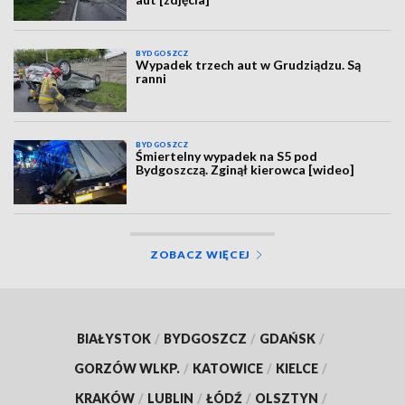
BYDGOSZCZ
Wypadek trzech aut w Grudziądzu. Są
ranni
BYDGOSZCZ
Śmiertelny wypadek na S5 pod
Bydgoszczą. Zginął kierowca [wideo]
ZOBACZ WIĘCEJ
BIAŁYSTOK
/
BYDGOSZCZ
/
GDAŃSK
/
GORZÓW WLKP.
/
KATOWICE
/
KIELCE
/
KRAKÓW
/
LUBLIN
/
ŁÓDŹ
/
OLSZTYN
/