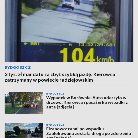
BYDGOSZCZ
3 tys. zł mandatu za zbyt szybką jazdę. Kierowca
zatrzymany w powiecie radziejowskim
BYDGOSZCZ
Wypadek w Borównie. Auto uderzyło w
drzewo. Kierowca i pasażerka wypadki z
auta [zdjęcia]
BYDGOSZCZ
Elzanowo: ranni po wypadku.
Zablokowana została droga po zderzeniu
aut [zdjęcia]