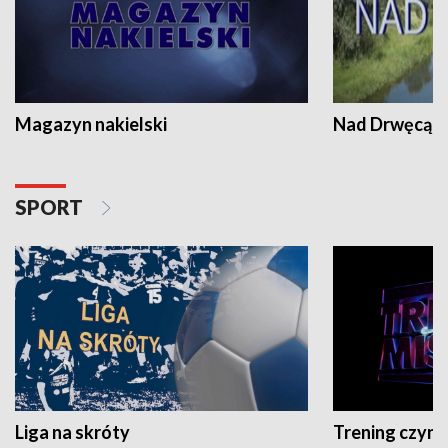
Magazyn nakielski
Nad Drwęcą
SPORT
Liga na skróty
Trening czyni 