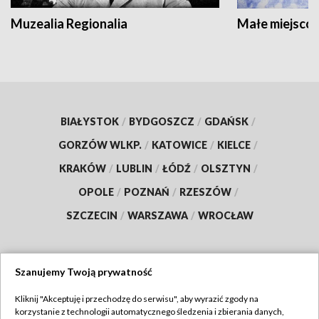
Muzealia Regionalia
Małe miejscow
BIAŁYSTOK
/
BYDGOSZCZ
/
GDAŃSK
/
GORZÓW WLKP.
/
KATOWICE
/
KIELCE
/
KRAKÓW
/
LUBLIN
/
ŁÓDŹ
/
OLSZTYN
/
OPOLE
/
POZNAŃ
/
RZESZÓW
/
SZCZECIN
/
WARSZAWA
/
WROCŁAW
Szanujemy Twoją prywatność
Dołącz do nas:
Kliknij "Akceptuję i przechodzę do serwisu", aby wyrazić zgody na
korzystanie z technologii automatycznego śledzenia i zbierania danych,
TVP