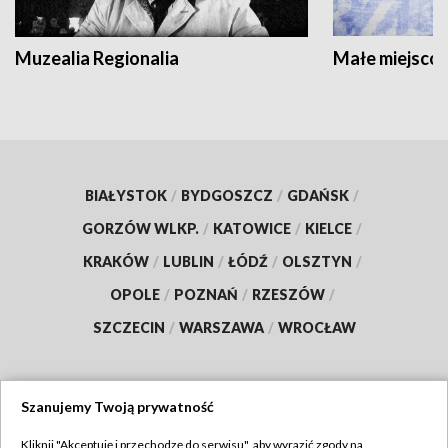
Muzealia Regionalia
Małe miejscow
BIAŁYSTOK
/
BYDGOSZCZ
/
GDAŃSK
/
GORZÓW WLKP.
/
KATOWICE
/
KIELCE
/
KRAKÓW
/
LUBLIN
/
ŁÓDŹ
/
OLSZTYN
/
OPOLE
/
POZNAŃ
/
RZESZÓW
/
SZCZECIN
/
WARSZAWA
/
WROCŁAW
Szanujemy Twoją prywatność
Dołącz do nas:
Kliknij "Akceptuję i przechodzę do serwisu", aby wyrazić zgody na