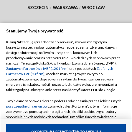
SZCZECIN
/
WARSZAWA
/
WROCŁAW
Szanujemy Twoją prywatność
Dołącz do nas:
Kliknij "Akceptuję i przechodzę do serwisu", aby wyrazić zgody na
korzystanie z technologii automatycznego śledzenia i zbierania danych,
TVP
dostęp do informacji na Twoim urządzeniu końcowym i ich
Abonament TVP
przechowywanie oraz na przetwarzanie Twoich danych osobowych przez
Regulamin TVP
nas, czyli Telewizję Polską S.A. w likwidacji (zwaną dalej również „TVP”),
Emisja w TVP
Polityka prywatności
Zaufanych Partnerów z IAB* (1201 firm)
oraz pozostałych
Zaufanych
Partnerów TVP (93 firm)
, w celach marketingowych (w tym do
Centrum informacji TVP
Moje zgody
zautomatyzowanego dopasowania reklam do Twoich zainteresowań i
mierzenia ich skuteczności) i pozostałych, które wskazujemy poniżej, a
Naziemna Telewizja Cyfrowa
Pomoc
także zgody na udostępnianie przez nas identyfikatora PPID do Google.
Sklep TVP
Biuro reklamy
Twoje dane osobowe zbierane podczas odwiedzania przez Ciebie naszych
Rada Programowa
Kontakt
poszczególnych serwisów
zwanych dalej „Portalem”, w tym informacje
zapisywane za pomocą technologii takich jak: pliki cookie, sygnalizatory
System NOS
WWW lub innych podobnych technologii umożliwiających świadczenie
dopasowanych i bezpiecznych usług, personalizację treści oraz reklam,
Informacje o nadawcy
Kanały
udostępnianie funkcji mediów społecznościowych oraz analizowanie
Akceptuję i przechodzę do serwisu