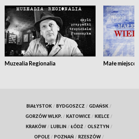
Muzealia Regionalia
Małe miejscow
BIAŁYSTOK
/
BYDGOSZCZ
/
GDAŃSK
/
GORZÓW WLKP.
/
KATOWICE
/
KIELCE
/
KRAKÓW
/
LUBLIN
/
ŁÓDŹ
/
OLSZTYN
/
OPOLE
/
POZNAŃ
/
RZESZÓW
/