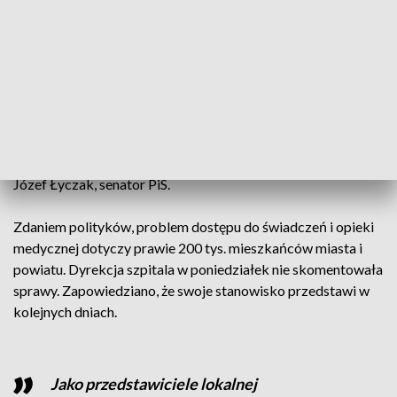
około 130 szpitali na 40 milionów mieszkańców”.
Radni widzą szansę na poprawę sytuacji w służbie zdrowia
m.in. w Polskim Ładzie.
- W perspektywie mamy Polski Ład, gdzie są kierowane
przecież bardzo duże środki na służbę zdrowia. Myślę, że
należy poprawić, usprawnić zarządzanie szpitalami - mówi
Józef Łyczak, senator PiS.
Zdaniem polityków, problem dostępu do świadczeń i opieki
medycznej dotyczy prawie 200 tys. mieszkańców miasta i
powiatu. Dyrekcja szpitala w poniedziałek nie skomentowała
sprawy. Zapowiedziano, że swoje stanowisko przedstawi w
kolejnych dniach.
Jako przedstawiciele lokalnej