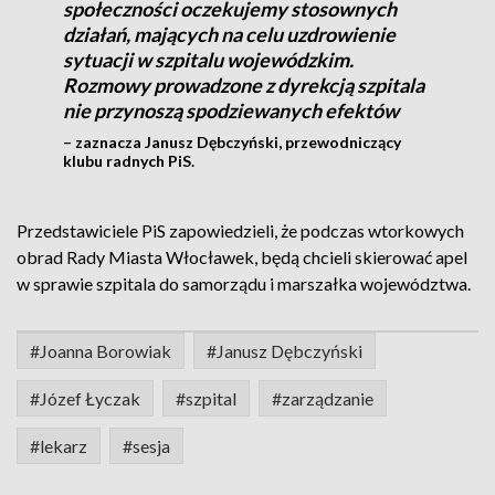
społeczności oczekujemy stosownych
działań, mających na celu uzdrowienie
sytuacji w szpitalu wojewódzkim.
Rozmowy prowadzone z dyrekcją szpitala
nie przynoszą spodziewanych efektów
– zaznacza Janusz Dębczyński, przewodniczący
klubu radnych PiS.
Przedstawiciele PiS zapowiedzieli, że podczas wtorkowych
obrad Rady Miasta Włocławek, będą chcieli skierować apel
w sprawie szpitala do samorządu i marszałka województwa.
#Joanna Borowiak
#Janusz Dębczyński
#Józef Łyczak
#szpital
#zarządzanie
#lekarz
#sesja