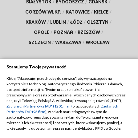
BIAŁYSTOK
/
BYDGOSZCZ
/
GDAŃSK
/
GORZÓW WLKP.
/
KATOWICE
/
KIELCE
/
KRAKÓW
/
LUBLIN
/
ŁÓDŹ
/
OLSZTYN
/
OPOLE
/
POZNAŃ
/
RZESZÓW
/
SZCZECIN
/
WARSZAWA
/
WROCŁAW
Szanujemy Twoją prywatność
Dołącz do nas:
Kliknij "Akceptuję i przechodzę do serwisu", aby wyrazić zgody na
korzystanie z technologii automatycznego śledzenia i zbierania danych,
TVP
dostęp do informacji na Twoim urządzeniu końcowym i ich
Abonament TVP
przechowywanie oraz na przetwarzanie Twoich danych osobowych przez
Regulamin TVP
nas, czyli Telewizję Polską S.A. w likwidacji (zwaną dalej również „TVP”),
Emisja w TVP
Polityka prywatności
Zaufanych Partnerów z IAB* (1201 firm)
oraz pozostałych
Zaufanych
Partnerów TVP (93 firm)
, w celach marketingowych (w tym do
Centrum informacji TVP
Moje zgody
zautomatyzowanego dopasowania reklam do Twoich zainteresowań i
mierzenia ich skuteczności) i pozostałych, które wskazujemy poniżej, a
Naziemna Telewizja Cyfrowa
Pomoc
także zgody na udostępnianie przez nas identyfikatora PPID do Google.
Sklep TVP
Biuro reklamy