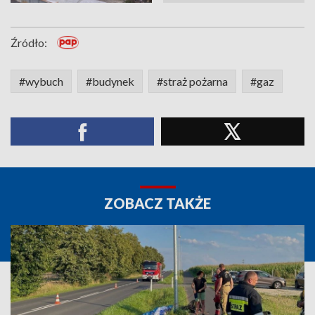
Źródło:
#wybuch
#budynek
#straż pożarna
#gaz
ZOBACZ TAKŻE