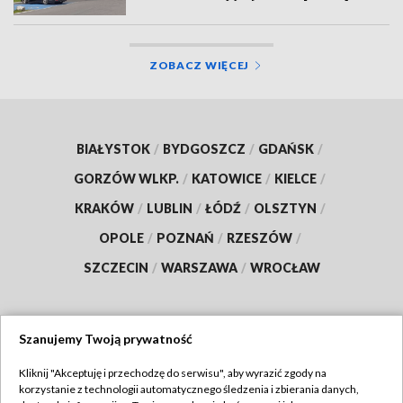
ZOBACZ WIĘCEJ
BIAŁYSTOK
/
BYDGOSZCZ
/
GDAŃSK
/
GORZÓW WLKP.
/
KATOWICE
/
KIELCE
/
KRAKÓW
/
LUBLIN
/
ŁÓDŹ
/
OLSZTYN
/
OPOLE
/
POZNAŃ
/
RZESZÓW
/
SZCZECIN
/
WARSZAWA
/
WROCŁAW
Szanujemy Twoją prywatność
Dołącz do nas:
Kliknij "Akceptuję i przechodzę do serwisu", aby wyrazić zgody na
korzystanie z technologii automatycznego śledzenia i zbierania danych,
TVP