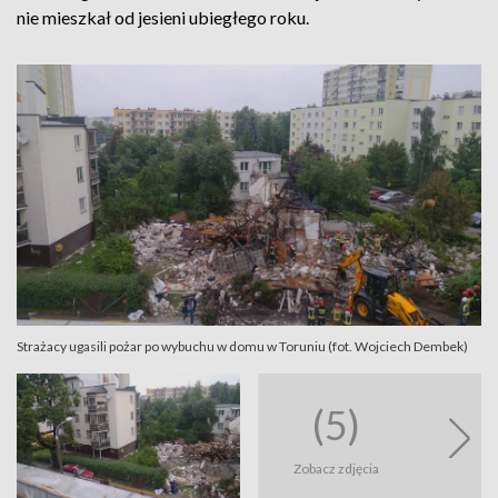
nie mieszkał od jesieni ubiegłego roku.
Strażacy ugasili pożar po wybuchu w domu w Toruniu (fot. Wojciech Dembek)
(5)
Zobacz zdjęcia