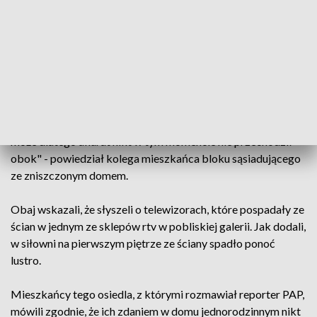
do siebie. Bardzo się przestraszyły" - powiedział mężczyzna
w średnim wieku. Pokazał reporterowi PAP filmik, który
nagrał 10 minut po wybuchu. Widać na nim pozostałości
domu w ogniu i tysiące odłamków budynku oraz sprzętów
walających się po okolicy.
"To cud, że nikomu z przechodniów się nic nie stało. Przecież
to ruchliwa okolica. Obok są sklepy. Dziś mocno padało i być
może dlatego akurat nikt w tym momencie nie przechodził
obok" - powiedział kolega mieszkańca bloku sąsiadującego
ze zniszczonym domem.
Obaj wskazali, że słyszeli o telewizorach, które pospadały ze
ścian w jednym ze sklepów rtv w pobliskiej galerii. Jak dodali,
w siłowni na pierwszym piętrze ze ściany spadło ponoć
lustro.
Mieszkańcy tego osiedla, z którymi rozmawiał reporter PAP,
mówili zgodnie, że ich zdaniem w domu jednorodzinnym nikt