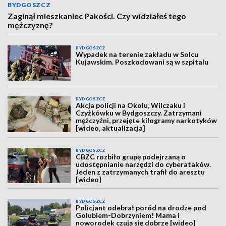
BYDGOSZCZ
Zaginął mieszkaniec Pakości. Czy widziałeś tego
mężczyznę?
BYDGOSZCZ
Wypadek na terenie zakładu w Solcu
Kujawskim. Poszkodowani są w szpitalu
BYDGOSZCZ
Akcja policji na Okolu, Wilczaku i
Czyżkówku w Bydgoszczy. Zatrzymani
mężczyźni, przejęte kilogramy narkotyków
[wideo, aktualizacja]
BYDGOSZCZ
CBZC rozbiło grupę podejrzaną o
udostępnianie narzędzi do cyberataków.
Jeden z zatrzymanych trafił do aresztu
[wideo]
BYDGOSZCZ
Policjant odebrał poród na drodze pod
Golubiem-Dobrzyniem! Mama i
noworodek czują się dobrze [wideo]