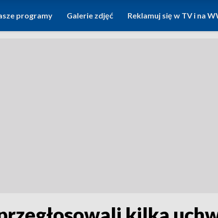
asze programy
Galerie zdjęć
Reklamuj się w TV i na
przegłosowali kilka uch