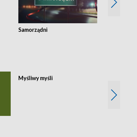
Samorządni
Myśliwy myśli
Spotkania z 