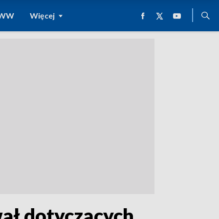
 WWW
Więcej
wał dotyczących