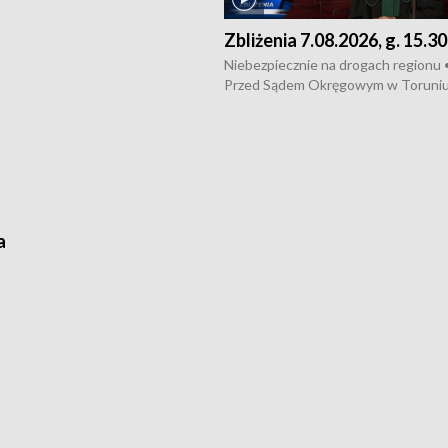
cznie na drogach regionu •
Zbliżenia 7.08.2026, g. 15.30
ąg sporu o pranie na bydgoskich
kach
Niebezpiecznie na drogach regionu 
Przed Sądem Okręgowym w Toruni
rozpoczął się proces sprawców por
pobicie i tortur pod Grudziądzem • 
o oszczędzanie wody • Ważne dla
rolników badania w Stacji Doświadcz
Oceny Odmian w Chrząstowie
a