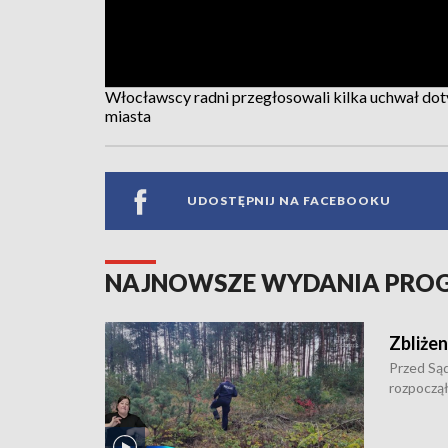
Włocławscy radni przegłosowali kilka uchwał dot
miasta
UDOSTĘPNIJ NA FACEBOOKU
NAJNOWSZE WYDANIA PR
Zbliżen
Przed Są
rozpoczął
pobicie i
zł - tyle
przy ul. 