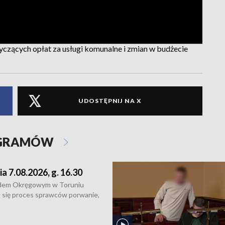
yczących opłat za usługi komunalne i zmian w budżecie
UDOSTĘPNIJ NA X
OGRAMÓW
ia 7.08.2026, g. 16.30
dem Okręgowym w Toruniu
 się proces sprawców porwanie,
 tortur pod Grudziądzem • 3 mln
 mogą wynosić straty po pożarze
Kossaka w Bydgoszczy •