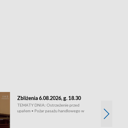
Zbliżenia 6.08.2026, g. 18.30
TEMATY DNIA: Ostrzeżenie przed
upałem • Pożar pasażu handlowego w
Bydgoszczy • Policja rozbiła lokalną siatkę
dealerską – grozi im do 12 lat więzienia •
Akcja porodowa na trasie Rypin-Toruń –