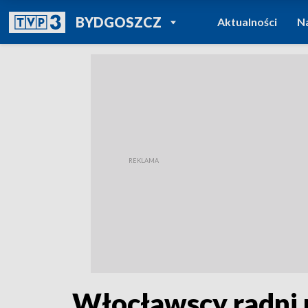
POWRÓT DO
BYDGOSZCZ
Aktualności
N
TVP REGIONY
Włocławscy radni 