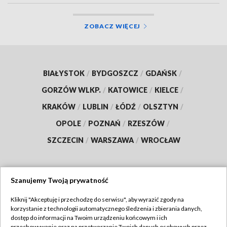
ZOBACZ WIĘCEJ
BIAŁYSTOK
/
BYDGOSZCZ
/
GDAŃSK
/
GORZÓW WLKP.
/
KATOWICE
/
KIELCE
/
KRAKÓW
/
LUBLIN
/
ŁÓDŹ
/
OLSZTYN
/
OPOLE
/
POZNAŃ
/
RZESZÓW
/
SZCZECIN
/
WARSZAWA
/
WROCŁAW
Szanujemy Twoją prywatność
Dołącz do nas:
Kliknij "Akceptuję i przechodzę do serwisu", aby wyrazić zgody na
korzystanie z technologii automatycznego śledzenia i zbierania danych,
TVP
dostęp do informacji na Twoim urządzeniu końcowym i ich
przechowywanie oraz na przetwarzanie Twoich danych osobowych przez