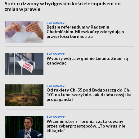
Spór o dzwony w bydgoskim kościele impulsem do
zmian w prawie
BYDGOSZCZ
Będzie referendum w Radzyniu
Chełmińskim. Mieszkańcy zdecydują o
przyszłości burmistrza
BYDGOSZCZ
Wybory wójta w gminie Lniano. Znani są
kandydaci
BYDGOSZCZ
Od rakiety Ch-55 pod Bydgoszczą do Ch-
101 na Lubelszczyźnie. Jak działa rosyjska
propaganda?
BYDGOSZCZ
Wiceminister z Torunia zaatakowany
przez cyberprzestępców. „To wirus, nie
klikajcie”