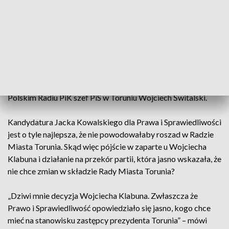
zastępcy prezydenta miasta Torunia będzie pan Jacek
Kowalski - wieloletni radny, przewodniczący klubu radnych, z
dużym doświadczeniem, też zawodowym, bo to osoba, która
zarządzała dużym podmiotem. Uznaliśmy, że daje gwarancję
realizacji programu Prawa i Sprawiedliwości, kontynuowania
misji rozpoczętej przez swojego poprzednika. Będziemy
rekomendować prezydentowi tę osobę – powiedział w
Polskim Radiu PiK szef PiS w Toruniu Wojciech Świtalski.
Kandydatura Jacka Kowalskiego dla Prawa i Sprawiedliwości
jest o tyle najlepsza, że nie powodowałaby roszad w Radzie
Miasta Torunia. Skąd więc pójście w zaparte u Wojciecha
Klabuna i działanie na przekór partii, która jasno wskazała, że
nie chce zmian w składzie Rady Miasta Torunia?
„Dziwi mnie decyzja Wojciecha Klabuna. Zwłaszcza że
Prawo i Sprawiedliwość opowiedziało się jasno, kogo chce
mieć na stanowisku zastępcy prezydenta Torunia” – mówi