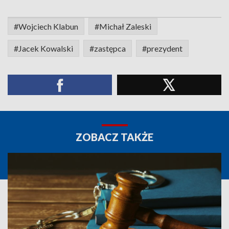
#Wojciech Klabun
#Michał Zaleski
#Jacek Kowalski
#zastępca
#prezydent
ZOBACZ TAKŻE