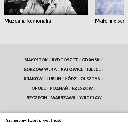
Muzealia Regionalia
Małe miejscow
BIAŁYSTOK
/
BYDGOSZCZ
/
GDAŃSK
/
GORZÓW WLKP.
/
KATOWICE
/
KIELCE
/
KRAKÓW
/
LUBLIN
/
ŁÓDŹ
/
OLSZTYN
/
OPOLE
/
POZNAŃ
/
RZESZÓW
/
SZCZECIN
/
WARSZAWA
/
WROCŁAW
Szanujemy Twoją prywatność
Dołącz do nas: