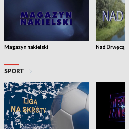
Magazyn nakielski
Nad Drwęcą
SPORT