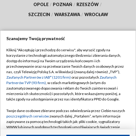
OPOLE
/
POZNAŃ
/
RZESZÓW
/
SZCZECIN
/
WARSZAWA
/
WROCŁAW
Szanujemy Twoją prywatność
Dołącz do nas:
Kliknij "Akceptuję i przechodzę do serwisu", aby wyrazić zgody na
korzystanie z technologii automatycznego śledzenia i zbierania danych,
TVP
dostęp do informacji na Twoim urządzeniu końcowym i ich
Abonament TVP
przechowywanie oraz na przetwarzanie Twoich danych osobowych przez
Regulamin TVP
nas, czyli Telewizję Polską S.A. w likwidacji (zwaną dalej również „TVP”),
Emisja w TVP
Polityka prywatności
Zaufanych Partnerów z IAB* (1201 firm)
oraz pozostałych
Zaufanych
Partnerów TVP (93 firm)
, w celach marketingowych (w tym do
Centrum informacji TVP
Moje zgody
zautomatyzowanego dopasowania reklam do Twoich zainteresowań i
mierzenia ich skuteczności) i pozostałych, które wskazujemy poniżej, a
Naziemna Telewizja Cyfrowa
Pomoc
także zgody na udostępnianie przez nas identyfikatora PPID do Google.
Sklep TVP
Biuro reklamy
Twoje dane osobowe zbierane podczas odwiedzania przez Ciebie naszych
Rada Programowa
Kontakt
poszczególnych serwisów
zwanych dalej „Portalem”, w tym informacje
zapisywane za pomocą technologii takich jak: pliki cookie, sygnalizatory
System NOS
WWW lub innych podobnych technologii umożliwiających świadczenie
dopasowanych i bezpiecznych usług, personalizację treści oraz reklam,
Informacje o nadawcy
Kanały