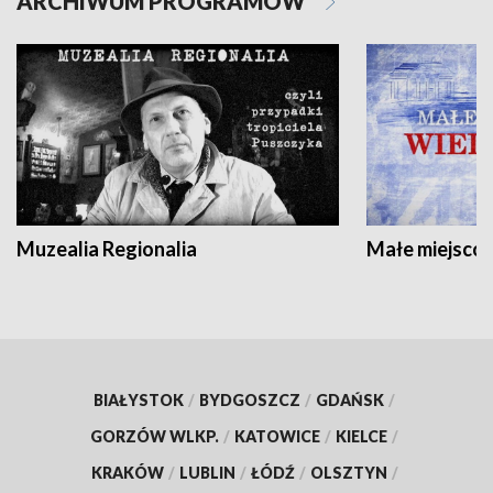
ARCHIWUM PROGRAMÓW
Muzealia Regionalia
Małe miejscow
BIAŁYSTOK
/
BYDGOSZCZ
/
GDAŃSK
/
GORZÓW WLKP.
/
KATOWICE
/
KIELCE
/
KRAKÓW
/
LUBLIN
/
ŁÓDŹ
/
OLSZTYN
/