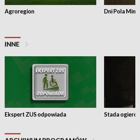
Agroregion
Dni Pola Min
INNE
Ekspert ZUS odpowiada
Stada ogieró