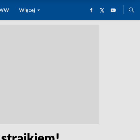
 WWW
Więcej
strajkiem!