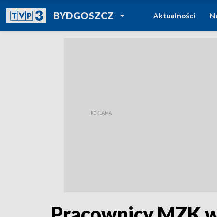
POWRÓT DO
BYDGOSZCZ
Aktualności
N
TVP REGIONY
Pracownicy MZK w 