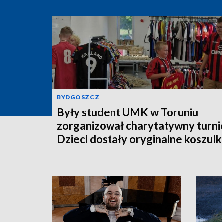
BYDGOSZCZ
Były student UMK w Toruniu
zorganizował charytatywny turnie
Dzieci dostały oryginalne koszulk
piłkarskie [zdjęcia]