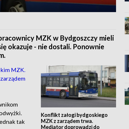
i pracownicy MZK w Bydgoszczy mieli
ię okazuje - nie dostali. Ponownie
m.
skim MZK.
 zarządem
ownikom
odwyżki.
Konflikt załogi bydgoskiego
MZK z zarządem trwa.
Jednak tak
Mediator doprowadzi do