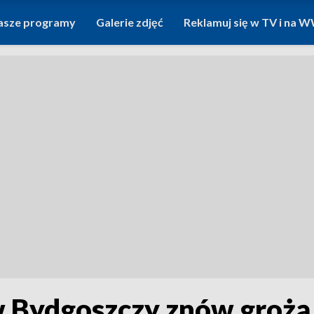
asze programy
Galerie zdjęć
Reklamuj się w TV i na
Bydgoszczy znów grożą 