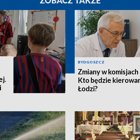
ZOBACZ TAKŻE
BYDGOSZCZ
Zmiany w komisjach 
j.
Kto będzie kierowa
i
Łodzi?