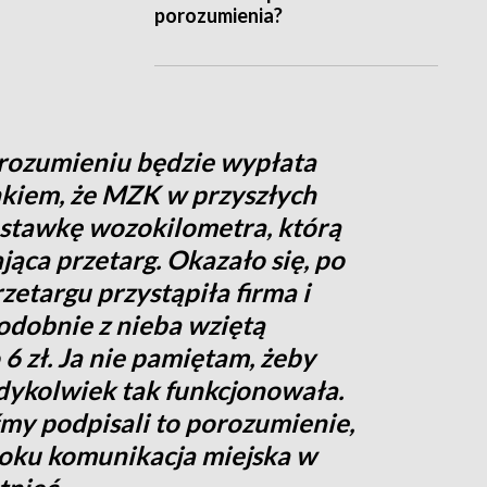
porozumienia?
orozumieniu będzie wypłata
nkiem, że MZK w przyszłych
a stawkę wozokilometra, którą
ąca przetarg. Okazało się, po
zetargu przystąpiła firma i
dobnie z nieba wziętą
6 zł. Ja nie pamiętam, żeby
dykolwiek tak funkcjonowała.
my podpisali to porozumienie,
roku komunikacja miejska w