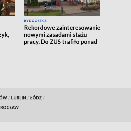
BYDGOSZCZ
Rekordowe zainteresowanie
zyk,
nowymi zasadami stażu
pracy. Do ZUS trafiło ponad
800 tys. wniosków
KÓW
/
LUBLIN
/
ŁÓDŹ
/
ROCŁAW