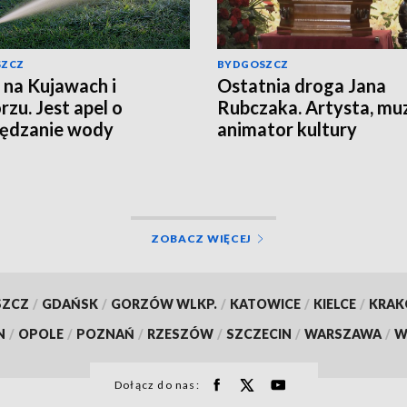
SZCZ
BYDGOSZCZ
 na Kujawach i
Ostatnia droga Jana
zu. Jest apel o
Rubczaka. Artysta, mu
zędzanie wody
animator kultury
studenckiej spoczął w
Koronowie
ZOBACZ WIĘCEJ
SZCZ
/
GDAŃSK
/
GORZÓW WLKP.
/
KATOWICE
/
KIELCE
/
KRA
N
/
OPOLE
/
POZNAŃ
/
RZESZÓW
/
SZCZECIN
/
WARSZAWA
/
W
Dołącz do nas: