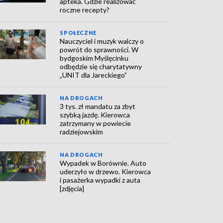
apteka. Gdzie realizować
roczne recepty?
SPOŁECZNE
Nauczyciel i muzyk walczy o
powrót do sprawności. W
bydgoskim Myślęcinku
odbędzie się charytatywny
„UNIT dla Jareckiego”
NA DROGACH
3 tys. zł mandatu za zbyt
szybką jazdę. Kierowca
zatrzymany w powiecie
radziejowskim
NA DROGACH
Wypadek w Borównie. Auto
uderzyło w drzewo. Kierowca
i pasażerka wypadki z auta
[zdjęcia]