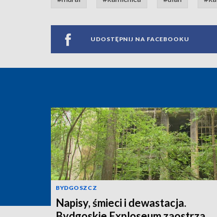
UDOSTĘPNIJ NA FACEBOOKU
BYDGOSZCZ
Napisy, śmieci i dewastacja.
Bydgoskie Exploseum zaostrza