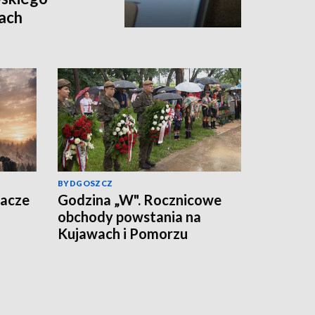
tach
BYDGOSZCZ
wacze
Godzina „W". Rocznicowe
obchody powstania na
Kujawach i Pomorzu