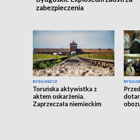
zabezpieczenia
BYDGOSZCZ
BYDGO
Toruńska aktywistka z
Przed
aktem oskarżenia.
dotar
Zaprzeczała niemieckim
obozu
zbrodniom w Auschwitz-
Pami
Birkenau