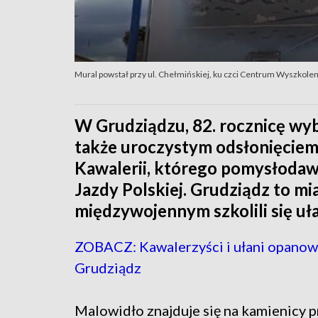
Mural powstał przy ul. Chełmińskiej, ku czci Centrum Wyszkole
W Grudziądzu, 82. rocznicę wy
także uroczystym odsłonięcie
Kawalerii, którego pomysłodawc
Jazdy Polskiej. Grudziądz to mi
międzywojennym szkolili się uła
ZOBACZ: Kawalerzyści i ułani opanow
Grudziądz
Malowidło znajduje się na kamienicy pr