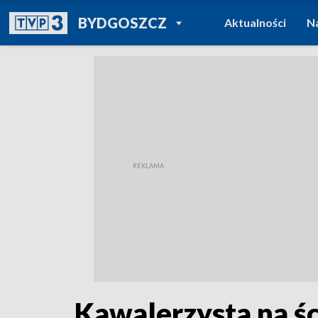
POWRÓT DO
BYDGOSZCZ
Aktualności
N
TVP REGIONY
Kawalerzysta na śc