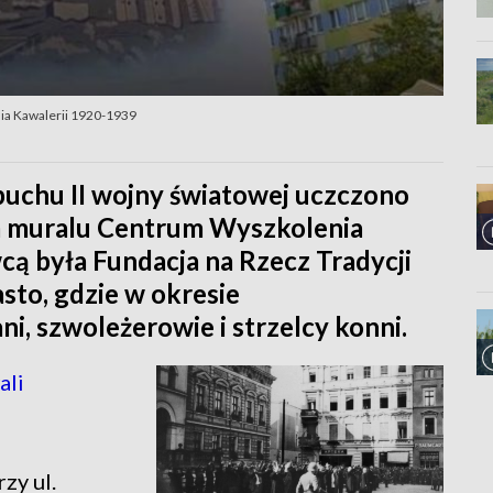
nia Kawalerii 1920-1939
buchu II wojny światowej uczczono
m muralu Centrum Wyszkolenia
ą była Fundacja na Rzecz Tradycji
asto, gdzie w okresie
ni, szwoleżerowie i strzelcy konni.
ali
zy ul.