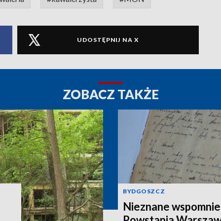
UDOSTĘPNIJ NA X
ZOBACZ TAKŻE
BYDGOSZCZ
Nieznane wspomnieni
Powstania Warszaw