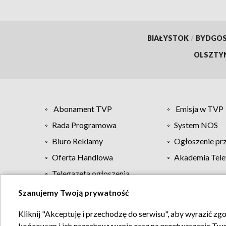
BIAŁYSTOK
/
BYDGO
OLSZTY
Abonament TVP
Emisja w TVP
Rada Programowa
System NOS
Biuro Reklamy
Ogłoszenie pr
Oferta Handlowa
Akademia Tele
Telegazeta ogłoszenia
Szanujemy Twoją prywatność
Regulamin TVP
Kliknij "Akceptuję i przechodzę do serwisu", aby wyrazić zg
końcowym i ich przechowywanie oraz na przetwarzanie Twoich