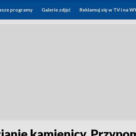
asze programy
Galerie zdjęć
Reklamuj się w TV i na
ianie kamienicy. Przypo