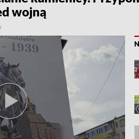
ed wojną
E
N