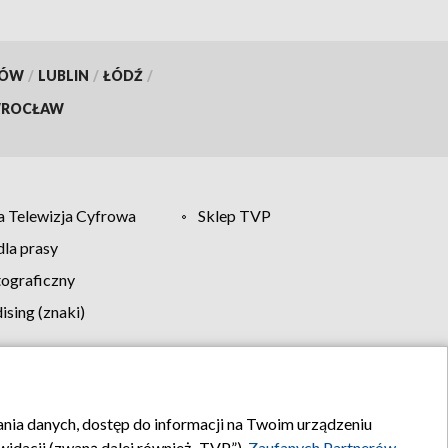
KÓW
/
LUBLIN
/
ŁÓDŹ
/
ROCŁAW
 Telewizja Cyfrowa
Sklep TVP
la prasy
tograficzny
sing (znaki)
klamy
Kontakt
rania danych, dostęp do informacji na Twoim urządzeniu
idacji (zwaną dalej również „TVP”),
Zaufanych Partnerów