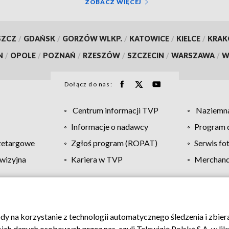
ZOBACZ WIĘCEJ
SZCZ
/
GDAŃSK
/
GORZÓW WLKP.
/
KATOWICE
/
KIELCE
/
KRA
N
/
OPOLE
/
POZNAŃ
/
RZESZÓW
/
SZCZECIN
/
WARSZAWA
/
W
Dołącz do nas:
Centrum informacji TVP
Naziemna
Informacje o nadawcy
Program d
zetargowe
Zgłoś program (ROPAT)
Serwis fo
wizyjna
Kariera w TVP
Merchandi
Polityka prywatności
Moje zgody
Pomoc
Biuro re
ody na korzystanie z technologii automatycznego śledzenia i zbie
 danych osobowych przez nas, czyli Telewizję Polską S.A. w likw