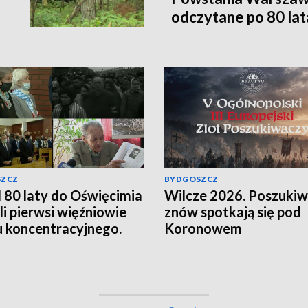
odczytane po 80 la
SZCZ
BYDGOSZCZ
 80 laty do Oświęcimia
Wilcze 2026. Poszuki
li pierwsi więźniowie
znów spotkają się pod
 koncentracyjnego.
Koronowem
ętamy!