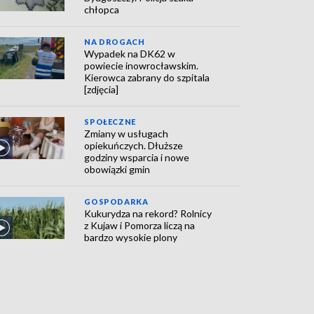
chłopca
NA DROGACH
Wypadek na DK62 w
powiecie inowrocławskim.
Kierowca zabrany do szpitala
[zdjęcia]
SPOŁECZNE
Zmiany w usługach
opiekuńczych. Dłuższe
godziny wsparcia i nowe
obowiązki gmin
GOSPODARKA
Kukurydza na rekord? Rolnicy
z Kujaw i Pomorza liczą na
bardzo wysokie plony