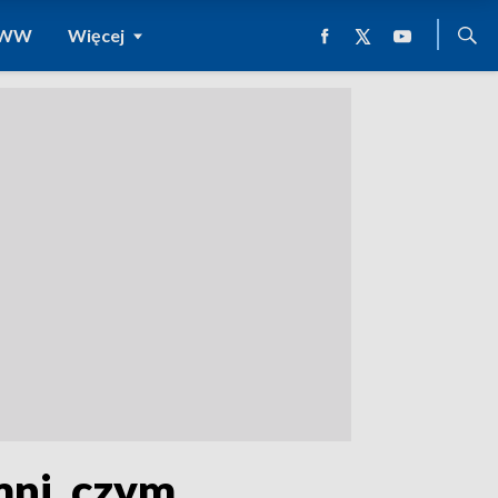
 WWW
Więcej
mni, czym