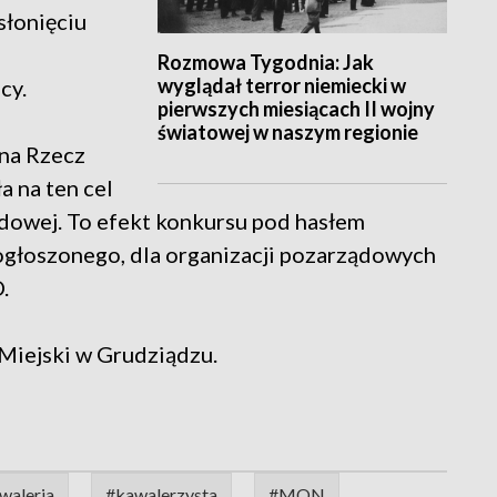
słonięciu
Rozmowa Tygodnia: Jak
wyglądał terror niemiecki w
cy.
pierwszych miesiącach II wojny
światowej w naszym regionie
 na Rzecz
a na ten cel
odowej. To efekt konkursu pod hasłem
 ogłoszonego, dla organizacji pozarządowych
.
Miejski w Grudziądzu.
waleria
#kawalerzysta
#MON