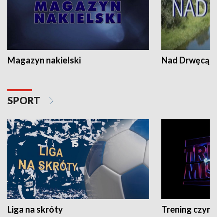
Magazyn nakielski
Nad Drwęcą
SPORT
Liga na skróty
Trening czyni 