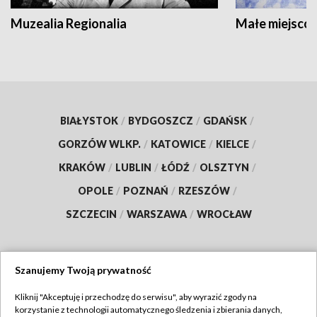
Muzealia Regionalia
Małe miejscow
BIAŁYSTOK
/
BYDGOSZCZ
/
GDAŃSK
/
GORZÓW WLKP.
/
KATOWICE
/
KIELCE
/
KRAKÓW
/
LUBLIN
/
ŁÓDŹ
/
OLSZTYN
/
OPOLE
/
POZNAŃ
/
RZESZÓW
/
SZCZECIN
/
WARSZAWA
/
WROCŁAW
Szanujemy Twoją prywatność
Dołącz do nas:
Kliknij "Akceptuję i przechodzę do serwisu", aby wyrazić zgody na
korzystanie z technologii automatycznego śledzenia i zbierania danych,
TVP