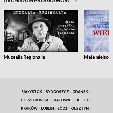
ARCHIWUM PROGRAMÓW
Muzealia Regionalia
Małe miejscow
BIAŁYSTOK
/
BYDGOSZCZ
/
GDAŃSK
/
GORZÓW WLKP.
/
KATOWICE
/
KIELCE
/
KRAKÓW
/
LUBLIN
/
ŁÓDŹ
/
OLSZTYN
/