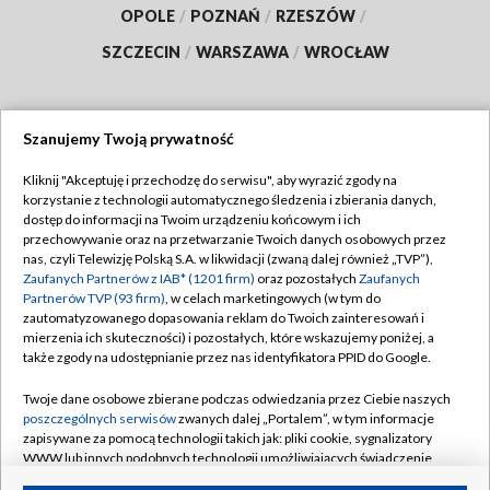
OPOLE
/
POZNAŃ
/
RZESZÓW
/
SZCZECIN
/
WARSZAWA
/
WROCŁAW
Szanujemy Twoją prywatność
Dołącz do nas:
Kliknij "Akceptuję i przechodzę do serwisu", aby wyrazić zgody na
korzystanie z technologii automatycznego śledzenia i zbierania danych,
TVP
dostęp do informacji na Twoim urządzeniu końcowym i ich
Abonament TVP
przechowywanie oraz na przetwarzanie Twoich danych osobowych przez
Regulamin TVP
nas, czyli Telewizję Polską S.A. w likwidacji (zwaną dalej również „TVP”),
Emisja w TVP
Polityka prywatności
Zaufanych Partnerów z IAB* (1201 firm)
oraz pozostałych
Zaufanych
Partnerów TVP (93 firm)
, w celach marketingowych (w tym do
Centrum informacji TVP
Moje zgody
zautomatyzowanego dopasowania reklam do Twoich zainteresowań i
mierzenia ich skuteczności) i pozostałych, które wskazujemy poniżej, a
Naziemna Telewizja Cyfrowa
Pomoc
także zgody na udostępnianie przez nas identyfikatora PPID do Google.
Sklep TVP
Biuro reklamy
Twoje dane osobowe zbierane podczas odwiedzania przez Ciebie naszych
Rada Programowa
Kontakt
poszczególnych serwisów
zwanych dalej „Portalem”, w tym informacje
zapisywane za pomocą technologii takich jak: pliki cookie, sygnalizatory
System NOS
WWW lub innych podobnych technologii umożliwiających świadczenie
dopasowanych i bezpiecznych usług, personalizację treści oraz reklam,
Informacje o nadawcy
Kanały