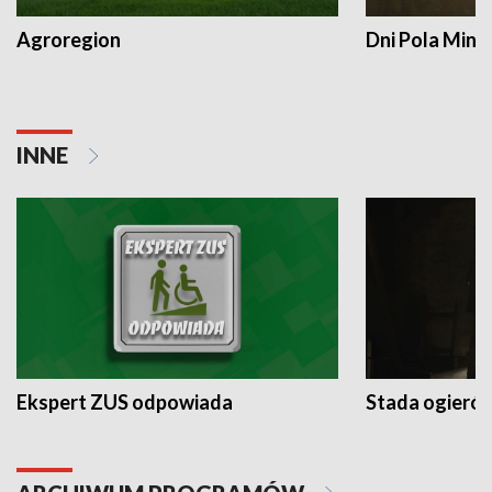
Agroregion
Dni Pola Min
INNE
Ekspert ZUS odpowiada
Stada ogieró