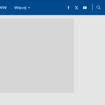
 WWW
Więcej