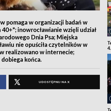
w pomaga w organizacji badań w
40+"; inowrocławianie wzięli udział
arodowego Dnia Psa; Miejska
T
ławiu nie opuściła czytelników w
4
ów realizowano w internecie;
 dobiega końca.
UDOSTĘPNIJ NA X
T