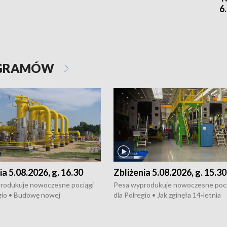
6
OGRAMÓW
ia 5.08.2026, g. 16.30
Zbliżenia 5.08.2026, g. 15.30
rodukuje nowoczesne pociągi
Pesa wyprodukuje nowoczesne poci
gio • Budowę nowej
dla Polregio • Jak zginęła 14-letnia
ktury gazowej między
dziewczyna z Torunia • Nowelizacja
m a Gustorzynem. •
ustawy o pomocy społecznej już
rsje wokół Wojewódzkiego
obowiązuje • W lasach pojawiły się ku