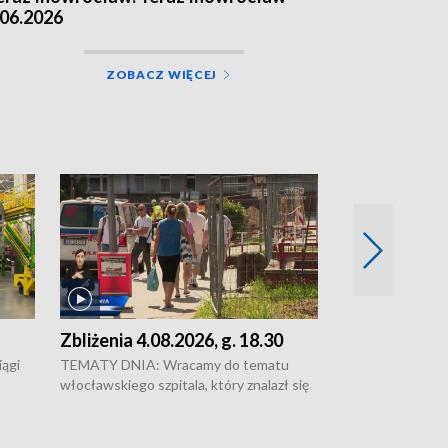
.06.2026
ZOBACZ WIĘCEJ
Zbliżenia 4.08.2026, g. 18.30
Zbliżenia 4.0
ągi
TEMATY DNIA: Wracamy do tematu
Zakończyły się 
włocławskiego szpitala, który znalazł się
ulic Sułkowskieg
w głębokim kryzysie • Brakuje lekarzy w
Bydgoszczy • Duż
komisjach ZUS w regionie. Sprawy będzie
kierowców - zamkn
rki i
trzeba teraz załatwiać w Gdańsku i Łodzi
Wigury • W lasac