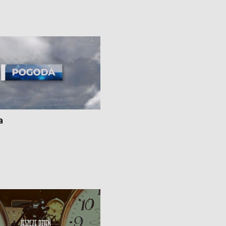
Specjalistycznego we
borowiki • Urodzaj kukurydzy w regi
 • Jaka była przyczyna śmierci
i z Torunia • Nowelizacja ustawy
społecznej już obowiązuje
a