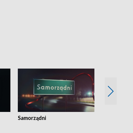
Samorządni
Wspólna sp