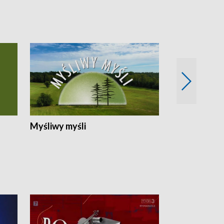
Myśliwy myśli
Spotkania z 