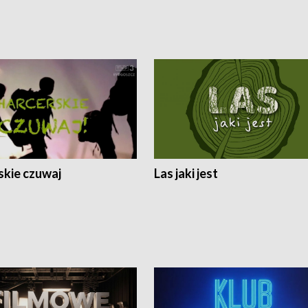
skie czuwaj
Las jaki jest