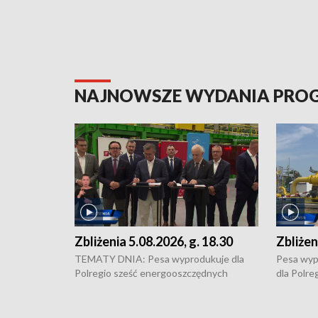
NAJNOWSZE WYDANIA PR
Zbliżenia 5.08.2026, g. 18.30
Zbliżen
TEMATY DNIA: Pesa wyprodukuje dla
Pesa wyp
Polregio sześć energooszczędnych
dla Polre
pociągów Elf 3. generacji, które na
infrastru
regionalne trasy wyjadą w 2029 roku,
Gdańskie
wzmacniając pozycję bydgoskiego
Kontrowe