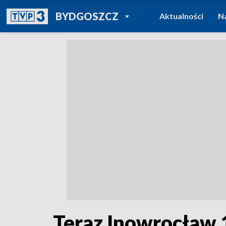
POWRÓT DO
BYDGOSZCZ
Aktualności
N
TVP REGIONY
Teraz Inowrocław 