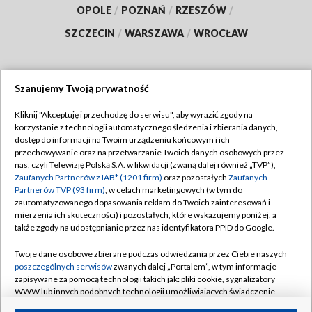
OPOLE
/
POZNAŃ
/
RZESZÓW
/
SZCZECIN
/
WARSZAWA
/
WROCŁAW
Szanujemy Twoją prywatność
Dołącz do nas:
Kliknij "Akceptuję i przechodzę do serwisu", aby wyrazić zgody na
korzystanie z technologii automatycznego śledzenia i zbierania danych,
TVP
dostęp do informacji na Twoim urządzeniu końcowym i ich
Abonament TVP
przechowywanie oraz na przetwarzanie Twoich danych osobowych przez
Regulamin TVP
nas, czyli Telewizję Polską S.A. w likwidacji (zwaną dalej również „TVP”),
Emisja w TVP
Polityka prywatności
Zaufanych Partnerów z IAB* (1201 firm)
oraz pozostałych
Zaufanych
Partnerów TVP (93 firm)
, w celach marketingowych (w tym do
Centrum informacji TVP
Moje zgody
zautomatyzowanego dopasowania reklam do Twoich zainteresowań i
mierzenia ich skuteczności) i pozostałych, które wskazujemy poniżej, a
Naziemna Telewizja Cyfrowa
Pomoc
także zgody na udostępnianie przez nas identyfikatora PPID do Google.
Sklep TVP
Biuro reklamy
Twoje dane osobowe zbierane podczas odwiedzania przez Ciebie naszych
Rada Programowa
Kontakt
poszczególnych serwisów
zwanych dalej „Portalem”, w tym informacje
zapisywane za pomocą technologii takich jak: pliki cookie, sygnalizatory
System NOS
WWW lub innych podobnych technologii umożliwiających świadczenie
dopasowanych i bezpiecznych usług, personalizację treści oraz reklam,
Informacje o nadawcy
Kanały