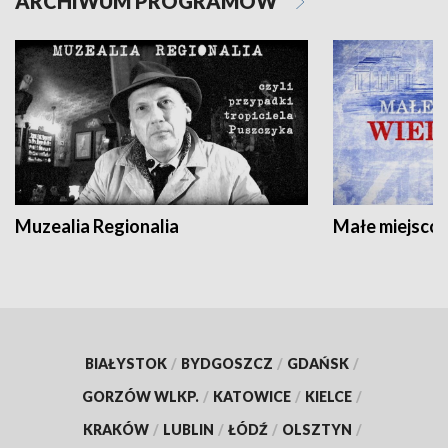
ARCHIWUM PROGRAMÓW
Muzealia Regionalia
Małe miejscow
BIAŁYSTOK
/
BYDGOSZCZ
/
GDAŃSK
/
GORZÓW WLKP.
/
KATOWICE
/
KIELCE
/
KRAKÓW
/
LUBLIN
/
ŁÓDŹ
/
OLSZTYN
/