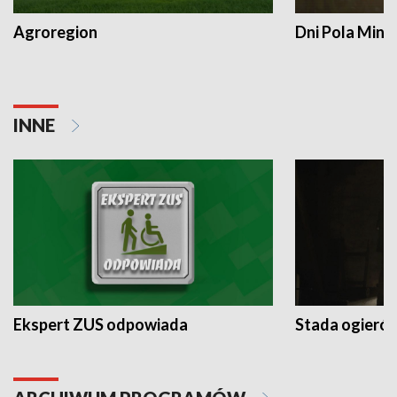
Agroregion
Dni Pola Min
INNE
Ekspert ZUS odpowiada
Stada ogieró